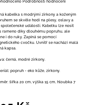
měrné
ohodnoceno
Podrobnosti hodnocení
nocení
duktu
ná kabelka s modrými zirkony a koženým
ruhem se skvěle hodí na plesy, oslavy a
é společenské události. Kabelku lze nosit
s rameno díky dlouhému popruhu, ale
ne i do ruky. Zapíná se pomocí
zdiček.
netického cvočku. Uvnitř se nachází malá
ná kapsa.
va: černá, modré zirkony.
eriál: popruh - eko kůže, zirkony.
měr: šířka 20 cm, výška 15 cm, hloubka 7