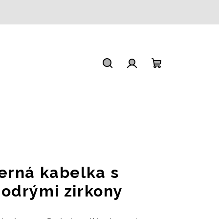
Hledat
Přihlášení
Nákupní
košík
erná kabelka s
odrými zirkony