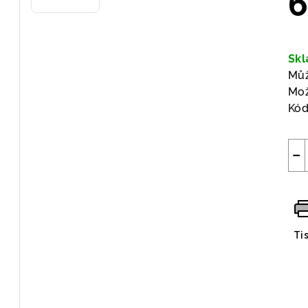
6
Měr
cen
Sk
Můž
Mož
Kód
−
Ti