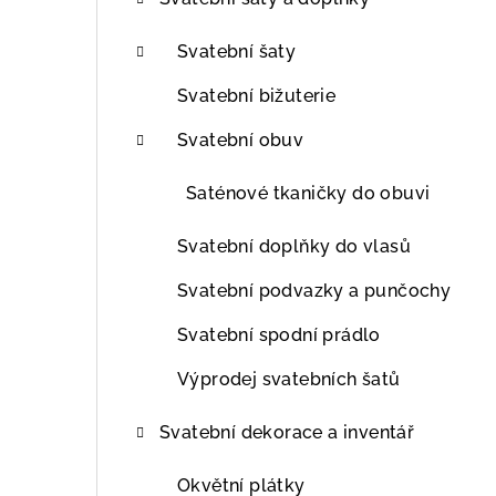
t
r
Svatební šaty
a
Svatební bižuterie
n
Svatební obuv
n
Saténové tkaničky do obuvi
í
Svatební doplňky do vlasů
p
Svatební podvazky a punčochy
a
Svatební spodní prádlo
n
Výprodej svatebních šatů
e
l
Svatební dekorace a inventář
Okvětní plátky