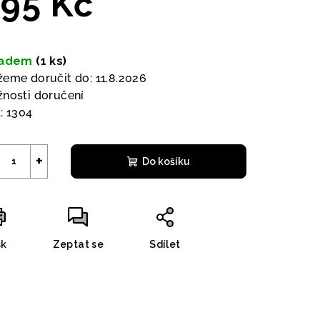
95 Kč
ná
a:
ladem
(1 ks)
eme doručit do:
11.8.2026
nosti doručení
:
1304
+
Do košíku
sk
Zeptat se
Sdílet