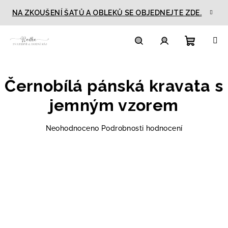
Přejít
NA ZKOUŠENÍ ŠATŮ A OBLEKŮ SE OBJEDNEJTE ZDE.
na
obsah
Nákupn
Hledat
Přihlášení
Černobílá pánská kravata s
košík
jemným vzorem
Průměrné
Neohodnoceno
Podrobnosti hodnocení
hodnocení
produktu
je
0,0
z
5
hvězdiček.