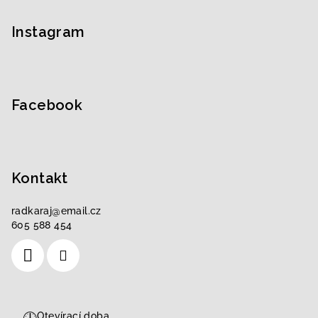
á
p
Instagram
a
t
í
Facebook
Kontakt
radkaraj
@
email.cz
605 588 454
🕒
Otevírací doba