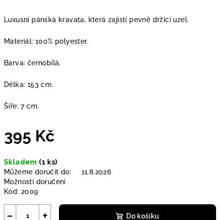
Luxusní pánská kravata, která zajistí pevně držící uzel.
Materiál: 100% polyester.
Barva: černobílá.
Délka: 153 cm.
Šíře: 7 cm.
395 Kč
Měrná
Skladem
(1 ks)
cena:
Můžeme doručit do:
11.8.2026
Možnosti doručení
Kód:
2009
−
+
Do košíku