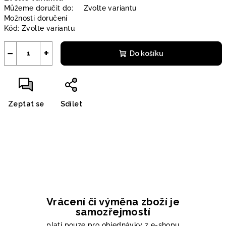
Můžeme doručit do:
Zvolte variantu
Možnosti doručení
Kód:
Zvolte variantu
−
+
Do košíku
Zeptat se
Sdílet
Vrácení či výměna zboží je
samozřejmostí
platí pouze pro objednávky z e-shopu