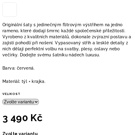
Originální
šaty s jedinečným flitrovým výstřihem na jedno
rameno, které dodají šmrnc každé společenské příležitosti.
Vyrobeno z kvalitních materiálů, dokonale zvýrazní postavu a
zajistí pohodlí při nošení. Vypasovaný střih a lesklé detaily z
nich dělají perfektní volbu na svatby, plesy, oslavy nebo
večírky. Dodejte svému šatníku nádech luxusu.
Barva: červená.
Materiál: týl + krajka.
VELIKOST
3 490 Kč
Měrná
Zvolte variantu
cena: