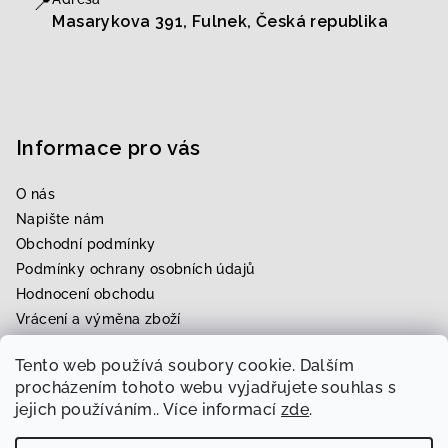
📍
Masarykova 391, Fulnek, Česká republika
Informace pro vás
O nás
Napište nám
Obchodní podmínky
Podmínky ochrany osobních údajů
Hodnocení obchodu
Vrácení a výměna zboží
Upravení zboží na míru
Tento web používá soubory cookie. Dalším
Rezervace zkoušky
procházením tohoto webu vyjadřujete souhlas s
jejich používáním.. Více informací
zde
.