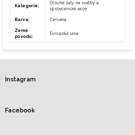
Dlouhé šaty na svatby a
Kategorie
:
společenské akce
Barva
:
Červená
Země
Evropská unie
původů
:
Z
á
p
Instagram
a
t
í
Facebook