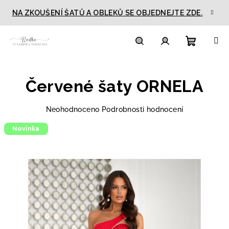
Přejít
NA ZKOUŠENÍ ŠATŮ A OBLEKŮ SE OBJEDNEJTE ZDE.
na
obsah
Nákupn
Hledat
Přihlášení
Červené šaty ORNELA
košík
Průměrné
Neohodnoceno
Podrobnosti hodnocení
hodnocení
Novinka
produktu
je
0,0
z
5
hvězdiček.