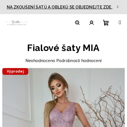
Přejít
NA ZKOUŠENÍ ŠATŮ A OBLEKŮ SE OBJEDNEJTE ZDE.
na
obsah
Nákupn
Hledat
Přihlášení
Fialové šaty MIA
košík
Průměrné
Neohodnoceno
Podrobnosti hodnocení
hodnocení
Výprodej
produktu
je
0,0
z
5
hvězdiček.