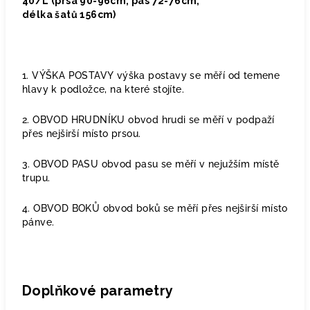
40/L (prsa 90-96cm, pás 72-76cm,
délka šatů 156cm)
1. VÝŠKA POSTAVY výška postavy se měří od temene
hlavy k podložce, na které stojíte.
2. OBVOD HRUDNÍKU obvod hrudi se měří v podpaží
přes nejširší místo prsou.
3. OBVOD PASU obvod pasu se měří v nejužším místě
trupu.
4. OBVOD BOKŮ obvod boků se měří přes nejširší místo
pánve.
Doplňkové parametry