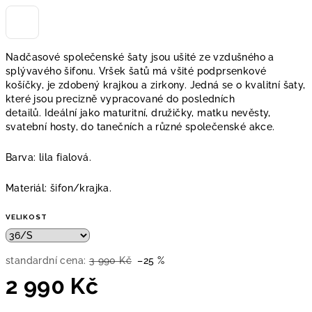
Nadčasové společenské šaty jsou ušité ze vzdušného a
splývavého šifonu. Vršek šatů má všité podprsenkové
košíčky, je zdobený krajkou a zirkony. Jedná se o kvalitní šaty,
které jsou precizně vypracované do posledních
detailů.
Ideální jako maturitní, družičky, matku nevěsty,
svatební hosty, do tanečních a různé společenské akce.
Barva: lila fialová.
Materiál: šifon/krajka.
VELIKOST
standardní cena:
3 990 Kč
–25 %
2 990 Kč
Měrná