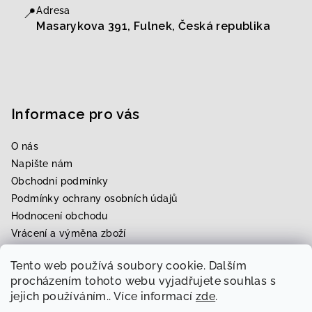
📍
Adresa
Masarykova 391, Fulnek, Česká republika
Informace pro vás
O nás
Napište nám
Obchodní podmínky
Podmínky ochrany osobních údajů
Hodnocení obchodu
Vrácení a výměna zboží
Upravení zboží na míru
Tento web používá soubory cookie. Dalším
Rezervace zkoušky
procházením tohoto webu vyjadřujete souhlas s
jejich používáním.. Více informací
zde
.