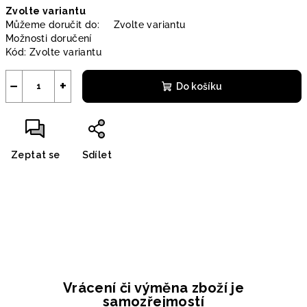
Zvolte variantu
cena:
Můžeme doručit do:
Zvolte variantu
Možnosti doručení
Kód:
Zvolte variantu
−
+
Do košíku
Zeptat se
Sdílet
Vrácení či výměna zboží je
samozřejmostí