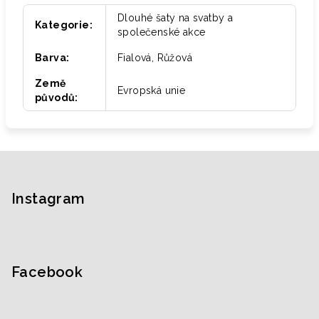
Dlouhé šaty na svatby a
Kategorie
:
společenské akce
Barva
:
Fialová, Růžová
Země
Evropská unie
původů
:
Z
á
p
Instagram
a
t
í
Facebook