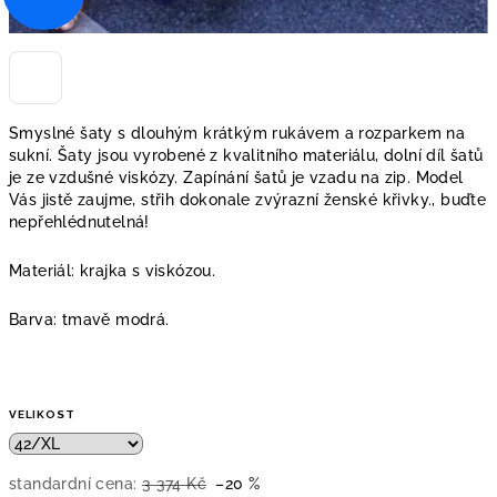
Smyslné šaty s dlouhým krátkým rukávem a rozparkem na
sukní. Šaty jsou vyrobené z kvalitního materiálu, dolní díl šatů
je ze vzdušné viskózy. Zapínání šatů je vzadu na zip. Model
Vás jistě zaujme, střih dokonale zvýrazní ženské křivky., buďte
nepřehlédnutelná!
Materiál: krajka s viskózou.
Barva: tmavě modrá.
VELIKOST
standardní cena:
3 374 Kč
–20 %