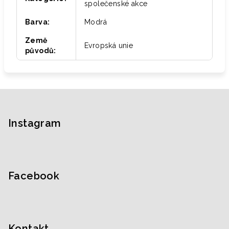
společenské akce
Barva
:
Modrá
Země
Evropská unie
původů
:
Z
á
p
Instagram
a
t
í
Facebook
Kontakt