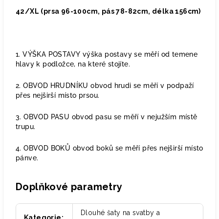
42/XL (prsa
96-100cm,
pás
78-82cm, délka
156cm
)
1. VÝŠKA POSTAVY výška postavy se měří od temene
hlavy k podložce, na které stojíte.
2. OBVOD HRUDNÍKU obvod hrudi se měří v podpaží
přes nejširší místo prsou.
3. OBVOD PASU obvod pasu se měří v nejužším místě
trupu.
4. OBVOD BOKŮ obvod boků se měří přes nejširší místo
pánve.
Doplňkové parametry
Dlouhé šaty na svatby a
Kategorie
: