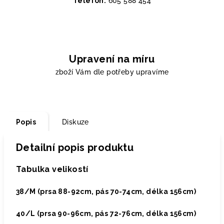
Telefon:
605 588 454
Upravení na míru
zboží Vám dle potřeby upravíme
Popis
Diskuze
Detailní popis produktu
Tabulka velikostí
38/M (prsa
88-92cm,
pás
70-74cm, délka
156cm)
40/L (prsa
90-96cm,
pás
72-76cm, délka
156cm)