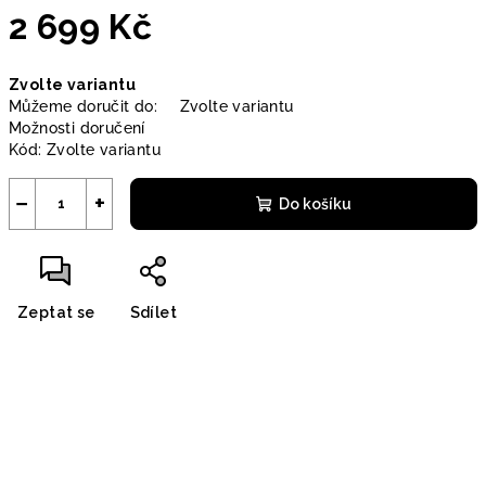
2 699 Kč
Měrná
Zvolte variantu
cena:
Můžeme doručit do:
Zvolte variantu
Možnosti doručení
Kód:
Zvolte variantu
−
+
Do košíku
Zeptat se
Sdílet