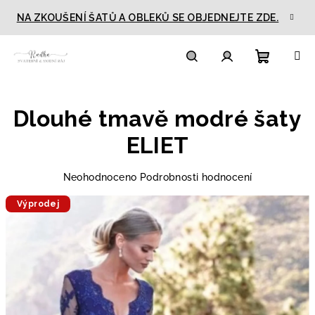
Přejít
NA ZKOUŠENÍ ŠATŮ A OBLEKŮ SE OBJEDNEJTE ZDE.
na
obsah
Nákupn
Hledat
Přihlášení
Dlouhé tmavě modré šaty
košík
ELIET
Průměrné
Neohodnoceno
Podrobnosti hodnocení
hodnocení
Výprodej
produktu
je
0,0
z
5
hvězdiček.