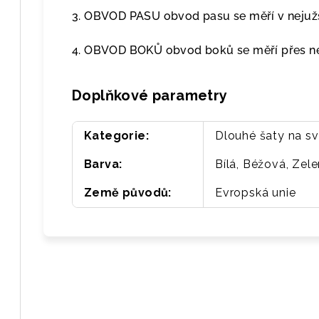
3. OBVOD PASU obvod pasu se měří v nejužš
4. OBVOD BOKŮ obvod boků se měří přes nej
Doplňkové parametry
Kategorie
:
Dlouhé šaty na s
Barva
:
Bílá, Béžová, Zel
Země původů
:
Evropská unie