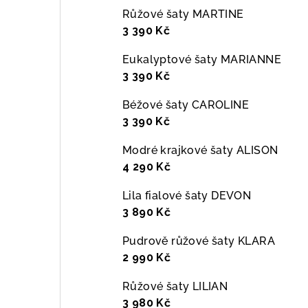
Růžové šaty MARTINE
3 390 Kč
Eukalyptové šaty MARIANNE
3 390 Kč
Béžové šaty CAROLINE
3 390 Kč
Modré krajkové šaty ALISON
4 290 Kč
Lila fialové šaty DEVON
3 890 Kč
Pudrově růžové šaty KLARA
2 990 Kč
Růžové šaty LILIAN
3 980 Kč