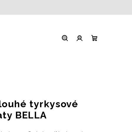
Hledat
Přihlášení
Nákupní
košík
louhé tyrkysové
aty BELLA