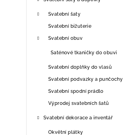
t
r
Svatební šaty
a
Svatební bižuterie
n
Svatební obuv
n
Saténové tkaničky do obuvi
í
Svatební doplňky do vlasů
p
Svatební podvazky a punčochy
a
Svatební spodní prádlo
n
Výprodej svatebních šatů
e
l
Svatební dekorace a inventář
Okvětní plátky