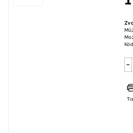
Měr
cen
Zvo
Můž
Mož
Kód
−
Ti