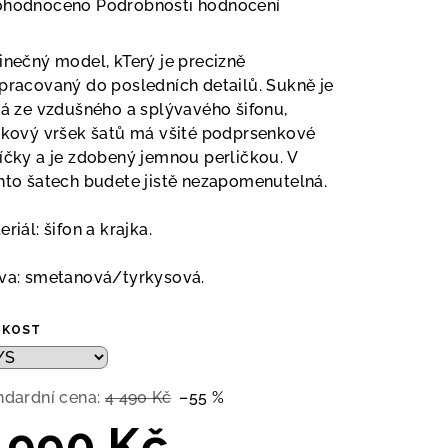
měrné
ohodnoceno
Podrobnosti hodnocení
nocení
duktu
inečný model, kTerý je precizně
pracovaný do posledních detailů. Sukně je
tá ze vzdušného a splývavého šifonu,
jkový vršek šatů má všité podprsenkové
íčky a je zdobený jemnou perličkou. V
zdiček.
hto šatech budete jistě nezapomenutelná.
riál: šifon a krajka.
va: smetanová/tyrkysová.
IKOST
ndardní cena:
4 490 Kč
–55 %
 990 Kč