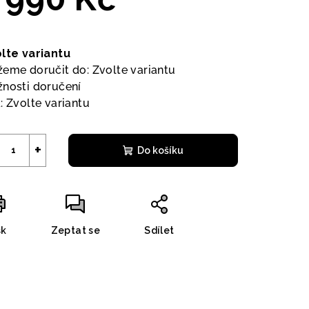
ná
a:
lte variantu
eme doručit do:
Zvolte variantu
nosti doručení
:
Zvolte variantu
+
Do košíku
sk
Zeptat se
Sdílet