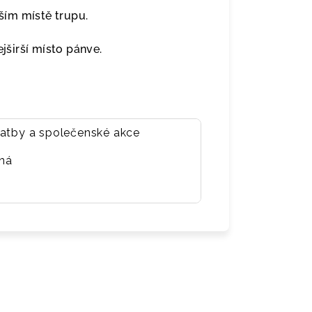
ím místě trupu.
širší místo pánve.
vatby a společenské akce
ená