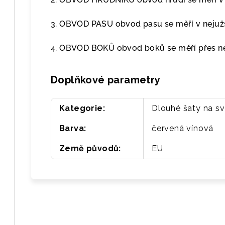
3. OBVOD PASU obvod pasu se měří v nejužš
4. OBVOD BOKŮ obvod boků se měří přes nej
Doplňkové parametry
Kategorie
:
Dlouhé šaty na s
Barva
:
červená vínová
Země původů
:
EU