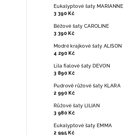
Eukalyptové šaty MARIANNE
3 390 Kč
Béžové šaty CAROLINE
3 390 Kč
Modré krajkové šaty ALISON
4 290 Kč
Lila fialové šaty DEVON
3 890 Kč
Pudrově růžové šaty KLARA
2 990 Kč
Růžové šaty LILIAN
3 980 Kč
Eukalyptové šaty EMMA
2 995 Kč