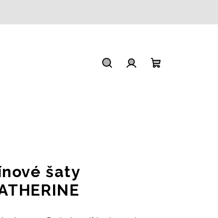
Hledat
Přihlášení
Nákupní
košík
ínové šaty
ATHERINE