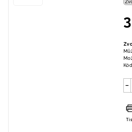
3
Měr
cen
Zvo
Můž
Mož
Kód
−
Ti