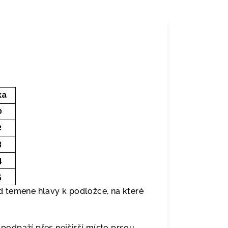
ka
0
2
3
4
5
 temene hlavy k podložce, na které
odpaží přes nejširší místo prsou.