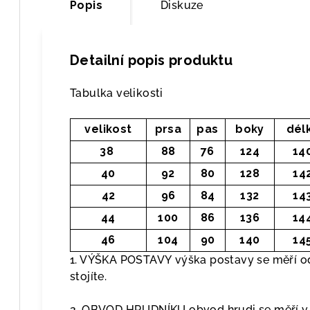
Popis
Diskuze
Detailní popis produktu
Tabulka velikosti
velikost
prsa
pas
boky
dél
38
88
76
124
14
40
92
80
128
14
42
96
84
132
14
44
100
86
136
14
46
104
90
140
14
1. VÝŠKA POSTAVY výška postavy se měří od
stojíte.
2. OBVOD HRUDNÍKU obvod hrudi se měří v p