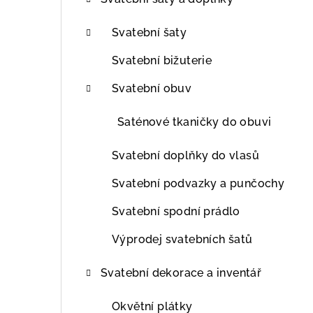
t
r
Svatební šaty
a
Svatební bižuterie
n
Svatební obuv
n
Saténové tkaničky do obuvi
í
Svatební doplňky do vlasů
p
Svatební podvazky a punčochy
a
Svatební spodní prádlo
n
Výprodej svatebních šatů
e
l
Svatební dekorace a inventář
Okvětní plátky