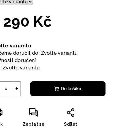
 290 Kč
ná
a:
lte variantu
eme doručit do:
Zvolte variantu
nosti doručení
:
Zvolte variantu
+
Do košíku
sk
Zeptat se
Sdílet