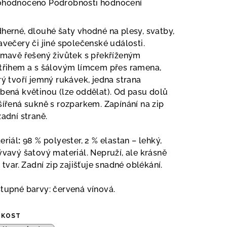
měrné
ohodnoceno
Podrobnosti hodnocení
nocení
duktu
herné, dlouhé šaty vhodné na plesy, svatby,
avečery či jiné společenské události.
ímavě řešený živůtek s překříženým
třihem a s šálovým límcem přes ramena,
rý tvoří jemný rukávek, jedna strana
zdiček.
bená květinou (lze oddělat). Od pasu dolů
šířená sukně s rozparkem. Zapínání na zip
zadní straně.
eriál
:
98 % polyester, 2 % elastan – lehký,
ývavý šatový materiál. Nepruží, ale krásně
í tvar. Zadní
zip
zajišťuje snadné oblékání.
tupné barvy: červená vínová.
IKOST