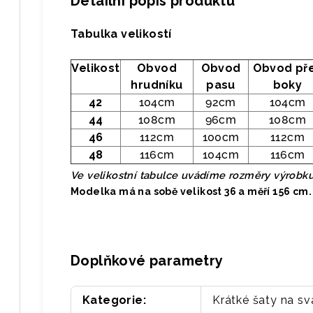
Detailní popis produktu
Tabulka velikostí
Velikost
Obvod
Obvod
Obvod př
hrudníku
pasu
boky
42
104cm
92cm
104cm
44
108cm
96cm
108cm
46
112cm
100cm
112cm
48
116cm
104cm
116cm
Ve velikostní tabulce uvádíme rozměry výrob
Modelka má na sobě velikost 36 a měří 156 cm.
Doplňkové parametry
Kategorie
:
Krátké šaty na s