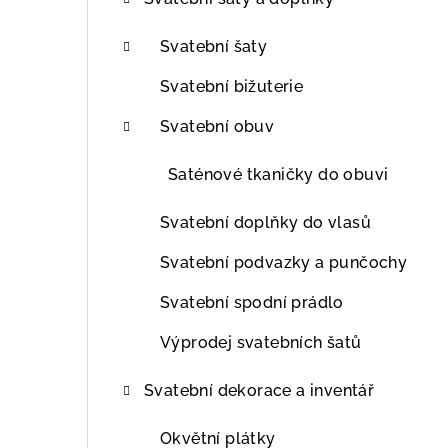
t
r
Svatební šaty
a
Svatební bižuterie
n
Svatební obuv
n
Saténové tkaničky do obuvi
í
Svatební doplňky do vlasů
p
Svatební podvazky a punčochy
a
Svatební spodní prádlo
n
Výprodej svatebních šatů
e
l
Svatební dekorace a inventář
Okvětní plátky