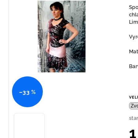
pro
Spo
je
chl
0,0
Lim
z
5
Vyr
hvě
Mat
Bar
–33 %
VEL
sta
1