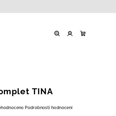
Hledat
Přihlášení
Nákupní
košík
omplet TINA
měrné
ohodnoceno
Podrobnosti hodnocení
nocení