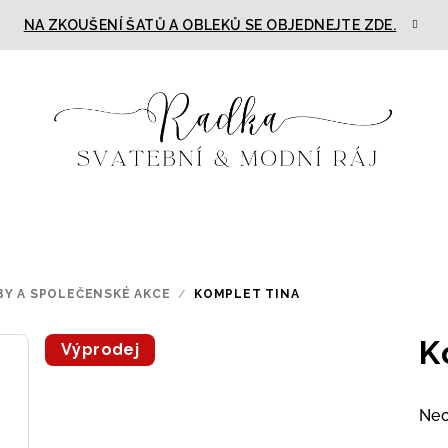
NA ZKOUŠENÍ ŠATŮ A OBLEKŮ SE OBJEDNEJTE ZDE.
BY A SPOLEČENSKÉ AKCE
/
KOMPLET TINA
K
Výprodej
Prů
Ne
hod