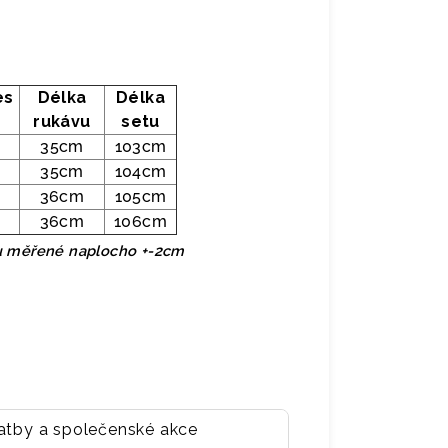
es
Délka
Délka
rukávu
setu
35cm
103cm
35cm
104cm
36cm
105cm
36cm
106cm
ku měřené naplocho +-2cm
vatby a společenské akce