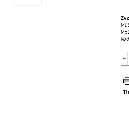
Měr
cen
Zvo
Můž
Mož
Kód
−
Ti