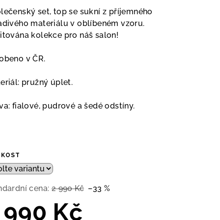
duktu
lečenský set, top se sukní z příjemného
adivého materiálu
v oblíbeném vzoru.
itována kolekce pro náš salon!
obeno v ČR.
zdiček.
eriál: pružný úplet.
va: fialové, pudrové a šedé odstíny.
IKOST
ndardní cena:
2 990 Kč
–33 %
 990 Kč