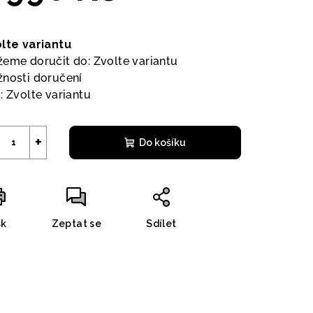
ná
a:
lte variantu
eme doručit do:
Zvolte variantu
nosti doručení
:
Zvolte variantu
+
Do košíku
sk
Zeptat se
Sdílet