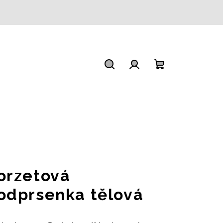
Hledat
Přihlášení
Nákupní
košík
orzetová
odprsenka tělová