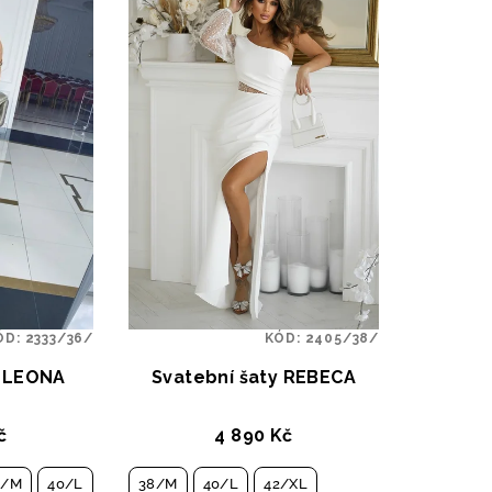
ÓD:
2333/36/
KÓD:
2405/38/
y LEONA
Svatební šaty REBECA
č
4 890 Kč
8/M
40/L
38/M
40/L
42/XL