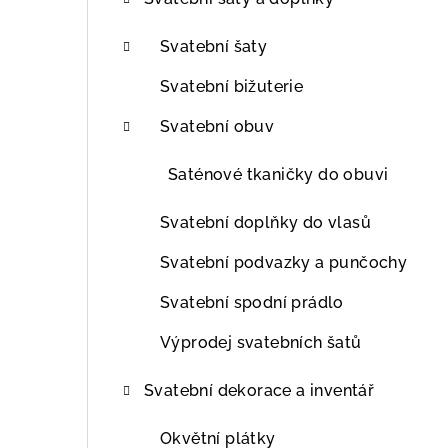
t
r
Svatební šaty
a
Svatební bižuterie
n
Svatební obuv
n
Saténové tkaničky do obuvi
í
Svatební doplňky do vlasů
p
Svatební podvazky a punčochy
a
Svatební spodní prádlo
n
Výprodej svatebních šatů
e
l
Svatební dekorace a inventář
Okvětní plátky