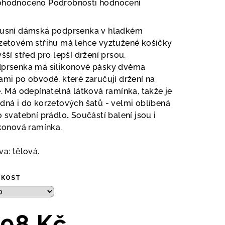
měrné
ohodnoceno
Podrobnosti hodnocení
nocení
duktu
usní dámská podprsenka v hladkém
zetovém střihu má lehce vyztužené košíčky
yšší střed pro lepší držení prsou.
prsenka má silikonové pásky dvěma
ami po obvodě, které zaručují držení na
zdiček.
e. Má odepínatelná látková ramínka, takže je
dná i do korzetových šatů - velmi oblíbená
o svatební prádlo
.
Součástí balení jsou i
ikonová ramínka.
va: tělová.
IKOST
98 Kč