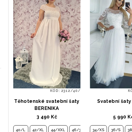
KÓD:
2312/40/
K
Těhotenské svatební šaty
Svatební šat
BERENIKA
3 490 Kč
5 990 K
40/L
42/XL
44/XXL
46/3XL
34/XS
48/4XL
36/S
3