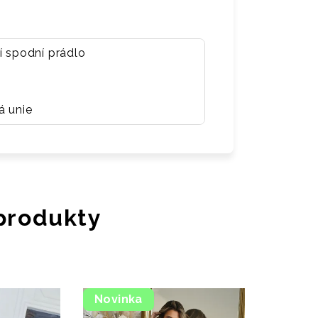
í spodní prádlo
á unie
 produkty
Novinka