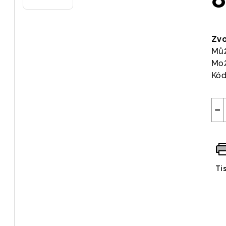
Měr
cen
Zvo
Můž
Mož
Kód
−
Ti