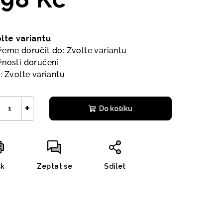
ná
a:
lte variantu
eme doručit do:
Zvolte variantu
nosti doručení
:
Zvolte variantu
+
Do košíku
sk
Zeptat se
Sdílet