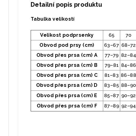
Detailní popis produktu
Tabulka velikostí
Velikost podprsenky
65
70
Obvod pod prsy (cm)
63–67
68–72
Obvod přes prsa (cm) A
77–79
82–84
Obvod přes prsa (cm) B
79–81
84–8
Obvod přes prsa (cm) C
81–83
86–8
Obvod přes prsa (cm) D
83–85
88–9
Obvod přes prsa (cm) E
85–87
90–92
Obvod přes prsa (cm) F
87–89
92–94