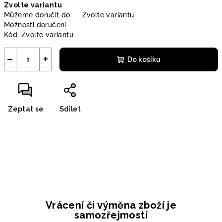
Zvolte variantu
cena:
Můžeme doručit do:
Zvolte variantu
Možnosti doručení
Kód:
Zvolte variantu
−
+
Do košíku
Zeptat se
Sdílet
Vrácení či výměna zboží je
samozřejmostí