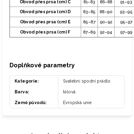
Obvod přes prsa (cm) C
81–83
86–88
91–93
Obvod přes prsa (cm) D
83–85
88–90
93–95
Obvod přes prsa (cm) E
85–87
90–92
95–97
Obvod přes prsa (cm) F
87–89
92–94
97–99
Doplňkové parametry
Kategorie
:
Svatební spodní prádlo
Barva
:
tělová
Země původů
:
Evropská unie