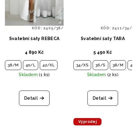
KÓD:
2405/38/
KÓD:
2411/34/
Svatební šaty REBECA
Svatební šaty TARA
4 890 Kč
5 490 Kč
38/M
40/L
42/XL
34/XS
36/S
38/M
40
Skladem
(1 ks)
Skladem
(2 ks)
Detail
Detail
Výprodej