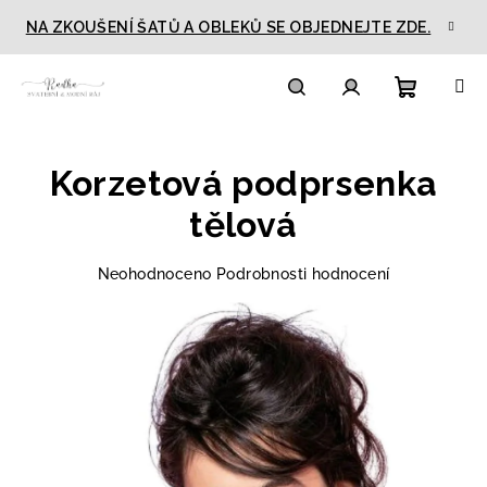
Přejít
NA ZKOUŠENÍ ŠATŮ A OBLEKŮ SE OBJEDNEJTE ZDE.
na
obsah
Nákupn
Hledat
Přihlášení
Korzetová podprsenka
košík
tělová
Průměrné
Neohodnoceno
Podrobnosti hodnocení
hodnocení
produktu
je
0,0
z
5
hvězdiček.