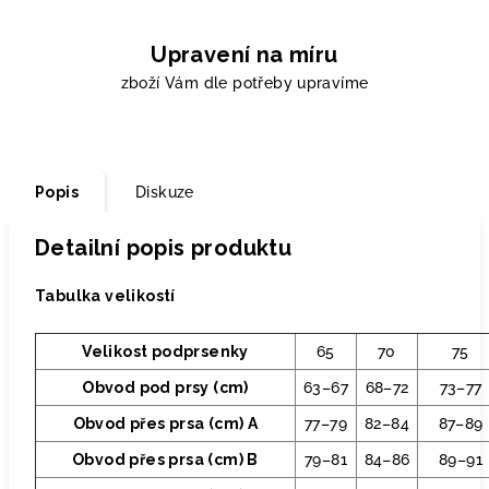
Upravení na míru
zboží Vám dle potřeby upravíme
Popis
Diskuze
Detailní popis produktu
Tabulka velikostí
Velikost podprsenky
65
70
75
Obvod pod prsy (cm)
63–67
68–72
73–77
Obvod přes prsa (cm) A
77–79
82–84
87–89
Obvod přes prsa (cm) B
79–81
84–86
89–91