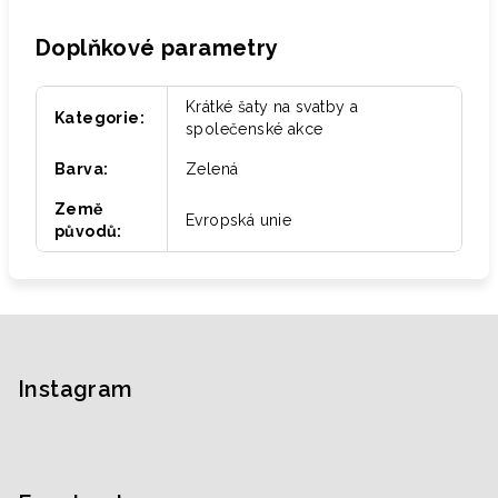
Doplňkové parametry
Krátké šaty na svatby a
Kategorie
:
společenské akce
Barva
:
Zelená
Země
Evropská unie
původů
:
Z
á
p
Instagram
a
t
í