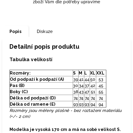
zboží Vám dle potřeby upravíme
Popis
Diskuze
Detailní popis produktu
Tabulka velikostí
Rozměry:
S
M
L
XL
XXL
Od podpaží k podpaží (A)
39
41
44
50
53
Pas (B)
30
34
37
42
45
Boky (C)
38
43
47
51
55
Délka od podpaží (D)
74
74
74
74
74
Délka od ramene (E)
93
93
93
94
94
Rozměry jsou měřeny plošně - bez roztažení materiálu
(+/- 2 cm)
Modelka je vysoká 170 cm a má na sobě velikost S.