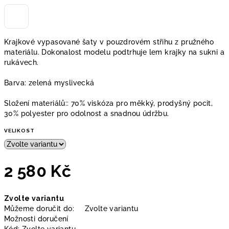
Krajkové vypasované šaty v pouzdrovém střihu z pružného
materiálu. Dokonalost modelu podtrhuje lem krajky na sukni a
rukávech.
Barva: zelená myslivecká
Složení materiálů:: 70% viskóza pro měkký, prodyšný pocit,
30% polyester pro odolnost a snadnou údržbu.
VELIKOST
2 580 Kč
Měrná
Zvolte variantu
cena:
Můžeme doručit do:
Zvolte variantu
Možnosti doručení