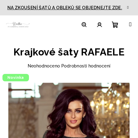
Přejít
NA ZKOUŠENÍ ŠATŮ A OBLEKŮ SE OBJEDNEJTE ZDE.
na
obsah
Nákupn
Hledat
Přihlášení
Krajkové šaty RAFAELE
košík
Průměrné
Neohodnoceno
Podrobnosti hodnocení
hodnocení
Novinka
produktu
je
0,0
z
5
hvězdiček.