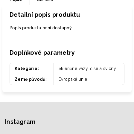
Detailní popis produktu
Popis produktu není dostupný
Doplňkové parametry
Kategorie
:
Skleněné vázy, číše a svícny
Země původů
:
Evropská unie
Z
á
p
Instagram
a