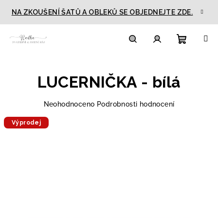
Přejít
NA ZKOUŠENÍ ŠATŮ A OBLEKŮ SE OBJEDNEJTE ZDE.
na
obsah
Nákupn
Hledat
Přihlášení
LUCERNIČKA - bílá
košík
Průměrné
Neohodnoceno
Podrobnosti hodnocení
hodnocení
Výprodej
produktu
je
0,0
z
5
hvězdiček.