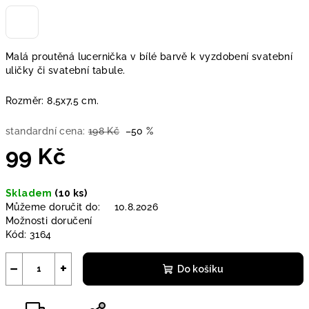
Malá proutěná lucernička v bílé barvě k vyzdobení svatební
uličky či svatební tabule.
Rozměr: 8,5x7,5 cm.
standardní cena:
198 Kč
–50 %
99 Kč
Měrná
Skladem
(10 ks)
cena:
Můžeme doručit do:
10.8.2026
Možnosti doručení
Kód:
3164
−
+
Do košíku