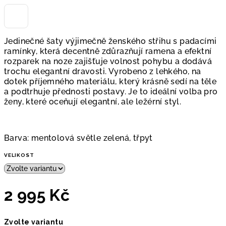
Jedinečné šaty výjimečně ženského střihu s padacími
ramínky, která decentně zdůrazňují ramena a efektní
rozparek na noze zajišťuje volnost pohybu a dodává
trochu elegantní dravosti. Vyrobeno z lehkého, na
dotek příjemného materiálu, který krásně sedí na těle
a podtrhuje přednosti postavy. Je to ideální volba pro
ženy, které oceňují elegantní, ale ležérní styl.
Barva: mentolová světle zelená, třpyt
VELIKOST
2 995 Kč
Měrná
Zvolte variantu
cena: