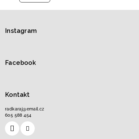
Z
á
p
Instagram
a
t
í
Facebook
Kontakt
radkaraj
@
email.cz
605 588 454