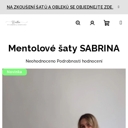
Přejít
NA ZKOUŠENÍ ŠATŮ A OBLEKŮ SE OBJEDNEJTE ZDE.
na
obsah
Nákupn
Hledat
Přihlášení
Mentolové šaty SABRINA
košík
Průměrné
Neohodnoceno
Podrobnosti hodnocení
hodnocení
Novinka
produktu
je
0,0
z
5
hvězdiček.