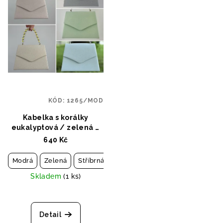
KÓD:
1265/MOD
Kabelka s korálky
eukalyptová / zelená /
žlutá / růžová / stříbrná
640 Kč
Modrá
Zelená
Stříbrná
Růžová
Žlutá
Skladem
(1 ks)
Detail