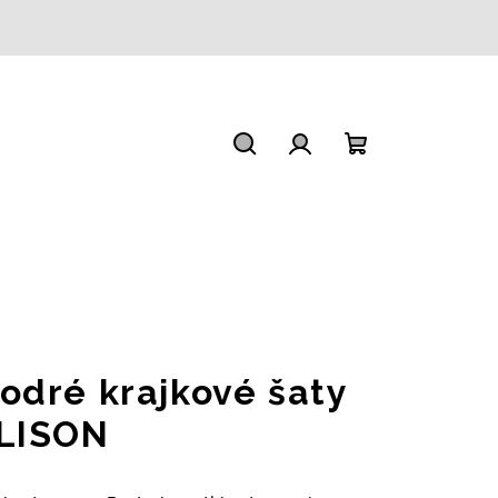
Hledat
Přihlášení
Nákupní
košík
odré krajkové šaty
LISON