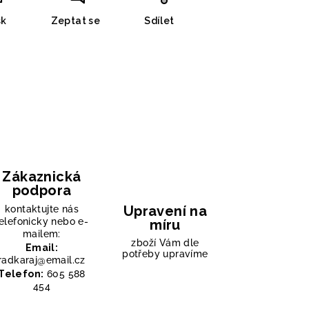
sk
Zeptat se
Sdílet
Zákaznická
podpora
Upravení na
kontaktujte nás
elefonicky nebo e-
míru
mailem:
zboží Vám dle
Email:
potřeby upravíme
radkaraj@email.cz
Telefon:
605 588
454