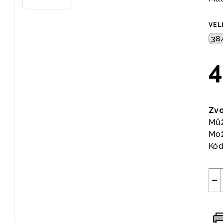
VEL
4
Měr
cen
Zvo
Můž
Mož
Kód
−