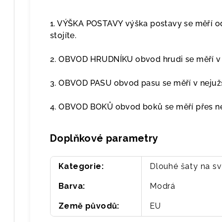
1. VÝŠKA POSTAVY výška postavy se měří od
stojíte.
2. OBVOD HRUDNÍKU obvod hrudi se měří v p
3. OBVOD PASU obvod pasu se měří v nejužš
4. OBVOD BOKŮ obvod boků se měří přes nej
Doplňkové parametry
Kategorie
:
Dlouhé šaty na s
Barva
:
Modrá
Země původů
:
EU