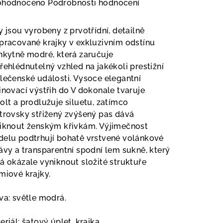
měrné
ohodnoceno
Podrobnosti hodnocení
nocení
duktu
y jsou vyrobeny z prvotřídní, detailně
pracované krajky v exkluzivním odstínu
nkytně modré, která zaručuje
řehlédnutelný vzhled na jakékoli prestižní
lečenské události. Vysoce elegantní
zdiček.
inovací výstřih do V dokonale tvaruje
olt a prodlužuje siluetu, zatímco
trovsky střižený zvýšený pas dává
iknout ženským křivkám. Výjimečnost
elu podtrhují bohatě vrstvené volánkové
ávy a transparentní spodní lem sukně, který
á okázale vyniknout složité struktuře
miové krajky.
va: světle modrá.
eriál: šatový úplet, krajka.