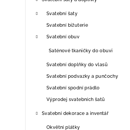
t
r
Svatební šaty
a
Svatební bižuterie
n
Svatební obuv
n
Saténové tkaničky do obuvi
í
Svatební doplňky do vlasů
p
Svatební podvazky a punčochy
a
Svatební spodní prádlo
n
Výprodej svatebních šatů
e
l
Svatební dekorace a inventář
Okvětní plátky