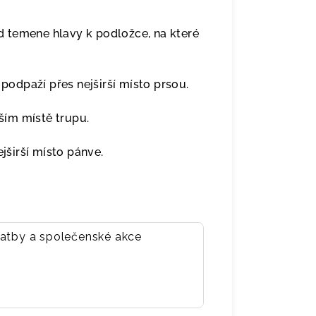
 temene hlavy k podložce, na které
odpaží přes nejširší místo prsou.
ím místě trupu.
širší místo pánve.
vatby a společenské akce