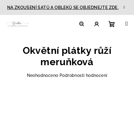
Přejít
NA ZKOUŠENÍ ŠATŮ A OBLEKŮ SE OBJEDNEJTE ZDE.
na
obsah
Nákupn
Hledat
Přihlášení
Okvětní plátky růží
košík
meruňková
Průměrné
Neohodnoceno
Podrobnosti hodnocení
hodnocení
produktu
je
0,0
z
5
hvězdiček.