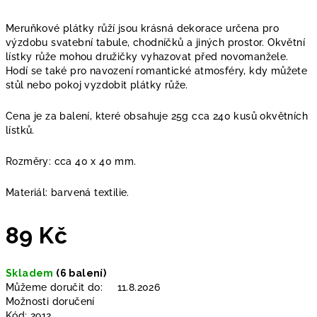
Meruňkové plátky růží jsou krásná dekorace určena pro
výzdobu svatební tabule, chodníčků a jiných prostor. Okvětní
lístky růže mohou družičky vyhazovat před novomanžele.
Hodí se také pro navození romantické atmosféry, kdy můžete
stůl nebo pokoj vyzdobit plátky růže.
Cena je za balení, které obsahuje 25g cca 240 kusů okvětních
lístků.
Rozměry: cca 40 x 40 mm.
Materiál: barvená textilie.
89 Kč
Měrná
Skladem
(6 balení)
cena:
Můžeme doručit do:
11.8.2026
Možnosti doručení
Kód:
2912