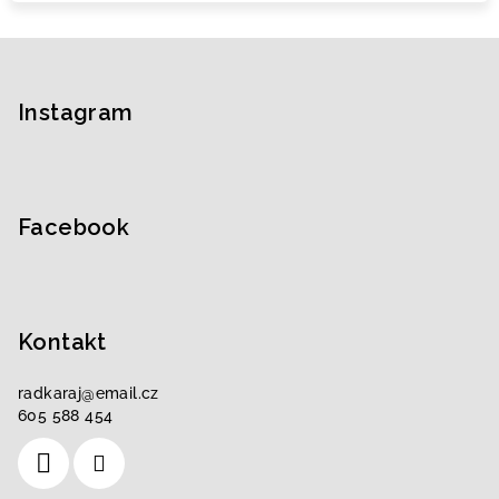
Z
á
p
Instagram
a
t
í
Facebook
Kontakt
radkaraj
@
email.cz
605 588 454