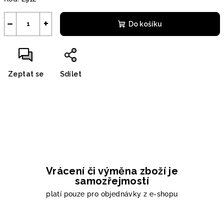
−
+
Do košíku
Zeptat se
Sdílet
Vrácení či výměna zboží je
samozřejmostí
platí pouze pro objednávky z e-shopu