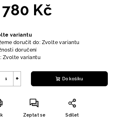
 780 Kč
ná
a:
lte variantu
eme doručit do:
Zvolte variantu
nosti doručení
:
Zvolte variantu
+
Do košíku
sk
Zeptat se
Sdílet