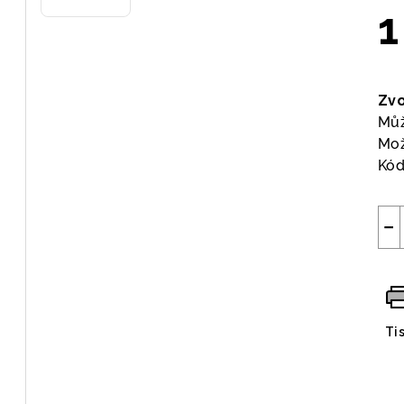
1
Měr
cen
Zvo
Můž
Mož
Kód
−
Ti