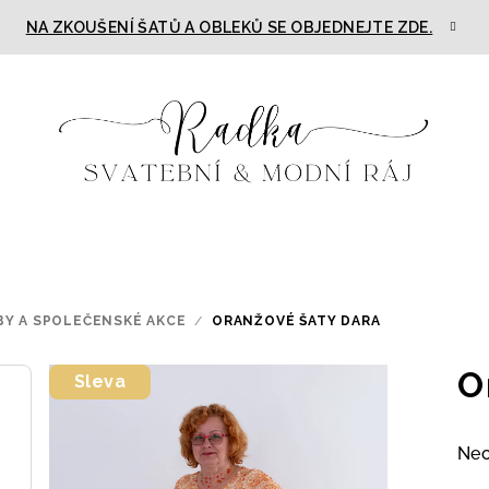
NA ZKOUŠENÍ ŠATŮ A OBLEKŮ SE OBJEDNEJTE ZDE.
BY A SPOLEČENSKÉ AKCE
/
ORANŽOVÉ ŠATY DARA
O
Sleva
Prů
Ne
hod