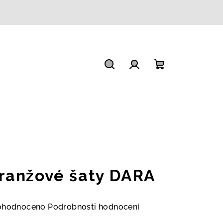
Hledat
Přihlášení
Nákupní
košík
ranžové šaty DARA
měrné
ohodnoceno
Podrobnosti hodnocení
nocení