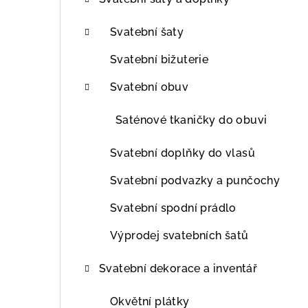
t
r
Svatební šaty
a
Svatební bižuterie
n
Svatební obuv
n
Saténové tkaničky do obuvi
í
Svatební doplňky do vlasů
p
Svatební podvazky a punčochy
a
Svatební spodní prádlo
n
Výprodej svatebních šatů
e
l
Svatební dekorace a inventář
Okvětní plátky