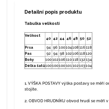
Detailní popis produktu
Tabulka velikostí
Velikost
40
42
44
46
48
50
52
Prsa
94
96
100
104
108
116
118
Pas
92
94
98
102
106
118
120
Boky
100
102
106
110
118
132
134
Délka šatů
100
100
100
101
102
103
104
1. VÝŠKA POSTAVY výška postavy se měří od
stojíte.
2. OBVOD HRUDNÍKU obvod hrudi se měří v p