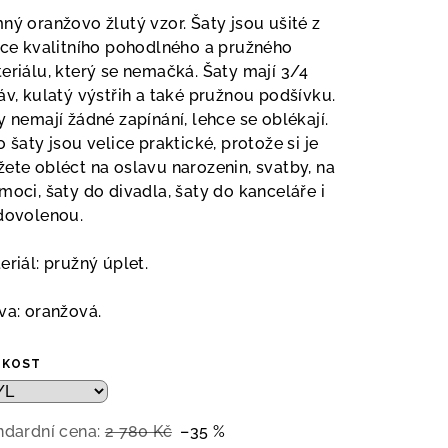
duktu
ný oranžovo žlutý vzor. Šaty jsou ušité z
ice kvalitního pohodlného a pružného
eriálu, který se nemačká. Šaty mají 3/4
áv, kulatý výstřih a také pružnou podšívku.
y nemají žádné zapínání, lehce se oblékají.
zdiček.
o šaty jsou velice praktické, protože si je
ete obléct na oslavu narozenin, svatby, na
moci, šaty do divadla, šaty do kanceláře i
dovolenou.
eriál: pružný úplet.
va: oranžová.
IKOST
ndardní cena:
2 780 Kč
–35 %