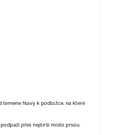
 temene hlavy k podložce, na které
odpaží přes nejširší místo prsou.