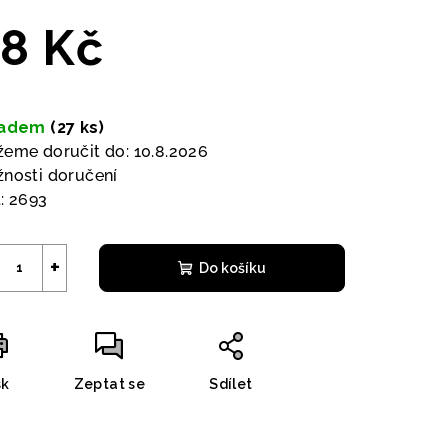
duktu
8 Kč
ná
a:
ladem
(27 ks)
zdiček.
eme doručit do:
10.8.2026
nosti doručení
:
2693
+
Do košíku
sk
Zeptat se
Sdílet