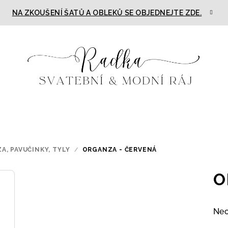
NA ZKOUŠENÍ ŠATŮ A OBLEKŮ SE OBJEDNEJTE ZDE.
A, PAVUČINKY, TYLY
/
ORGANZA - ČERVENÁ
O
Prů
Ne
hod