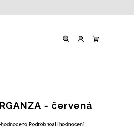
Hledat
Přihlášení
Nákupní
košík
RGANZA - červená
měrné
ohodnoceno
Podrobnosti hodnocení
nocení