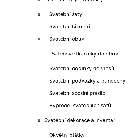
t
r
Svatební šaty
a
Svatební bižuterie
n
Svatební obuv
n
Saténové tkaničky do obuvi
í
Svatební doplňky do vlasů
p
Svatební podvazky a punčochy
a
Svatební spodní prádlo
n
Výprodej svatebních šatů
e
l
Svatební dekorace a inventář
Okvětní plátky