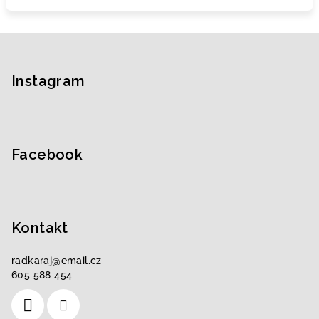
Z
á
p
Instagram
a
t
í
Facebook
Kontakt
radkaraj
@
email.cz
605 588 454