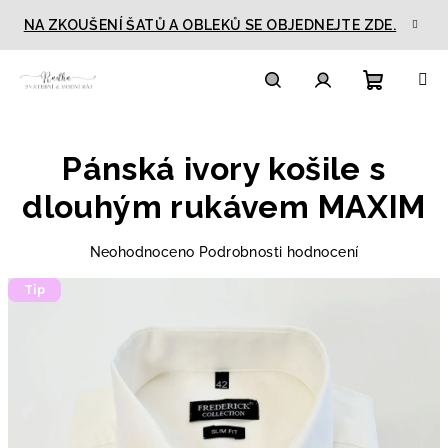
Přejít
NA ZKOUŠENÍ ŠATŮ A OBLEKŮ SE OBJEDNEJTE ZDE.
na
obsah
Nákupn
Hledat
Přihlášení
Pánská ivory košile s
košík
dlouhým rukávem MAXIM
Průměrné
Neohodnoceno
Podrobnosti hodnocení
hodnocení
Tip
produktu
je
0,0
z
5
hvězdiček.