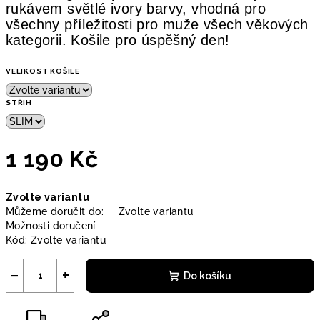
rukávem světlé ivory barvy, vhodná pro
všechny příležitosti pro muže všech věkových
kategorii.
Košile pro úspěšný den!
VELIKOST KOŠILE
STŘIH
1 190 Kč
Měrná
Zvolte variantu
cena:
Můžeme doručit do:
Zvolte variantu
Možnosti doručení
Kód:
Zvolte variantu
−
+
Do košíku