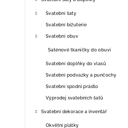
t
r
Svatební šaty
a
Svatební bižuterie
n
Svatební obuv
n
Saténové tkaničky do obuvi
í
Svatební doplňky do vlasů
p
Svatební podvazky a punčochy
a
Svatební spodní prádlo
n
Výprodej svatebních šatů
e
l
Svatební dekorace a inventář
Okvětní plátky