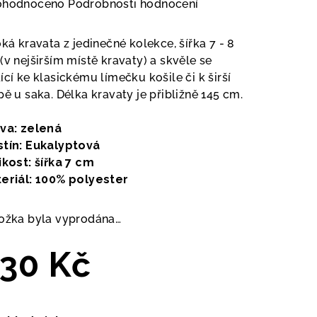
měrné
ohodnoceno
Podrobnosti hodnocení
nocení
duktu
oká kravata z jedinečné kolekce, šířka 7 - 8
(v nejširším místě kravaty) a skvěle se
ící ke klasickému límečku košile či k širší
pě u saka. Délka kravaty je přibližně 145 cm.
zdiček.
va: zelená
tín: Eukalyptová
ikost: šířka 7 cm
eriál: 100% polyester
ožka byla vyprodána…
30 Kč
ná
a: