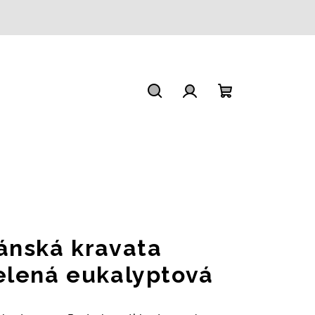
Hledat
Přihlášení
Nákupní
košík
ánská kravata
elená eukalyptová