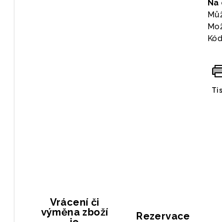
Na
Můž
Mož
Kód
Ti
Vrácení či
výměna zboží
Rezervace