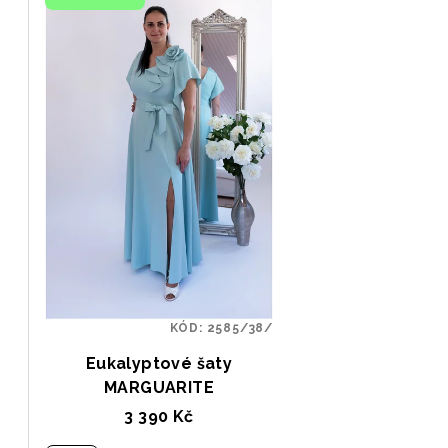
KÓD:
2585/38/
Eukalyptové šaty
MARGUARITE
3 390 Kč