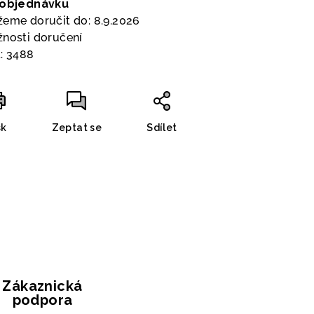
 objednávku
eme doručit do:
8.9.2026
nosti doručení
:
3488
sk
Zeptat se
Sdílet
Zákaznická
podpora