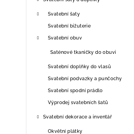
t
r
Svatební šaty
a
Svatební bižuterie
n
Svatební obuv
n
Saténové tkaničky do obuvi
í
Svatební doplňky do vlasů
p
Svatební podvazky a punčochy
a
Svatební spodní prádlo
n
Výprodej svatebních šatů
e
l
Svatební dekorace a inventář
Okvětní plátky