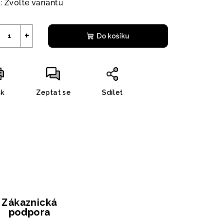
:
Zvolte variantu
+
Do košíku
sk
Zeptat se
Sdílet
Zákaznická
podpora