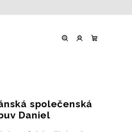
Hledat
Přihlášení
Nákupní
košík
ánská společenská
buv Daniel