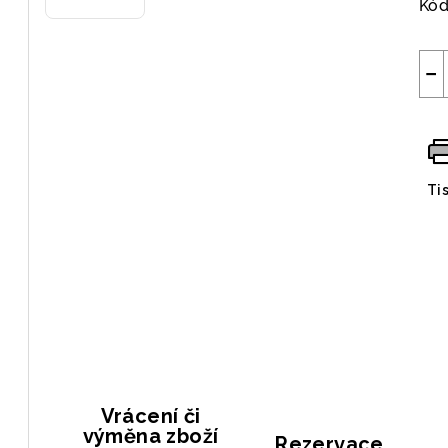
Kód
−
Ti
Vrácení či
výměna zboží
Rezervace