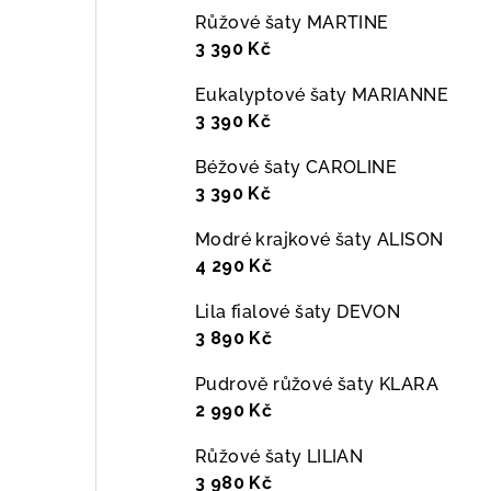
Růžové šaty MARTINE
3 390 Kč
Eukalyptové šaty MARIANNE
3 390 Kč
Béžové šaty CAROLINE
3 390 Kč
Modré krajkové šaty ALISON
4 290 Kč
Lila fialové šaty DEVON
3 890 Kč
Pudrově růžové šaty KLARA
2 990 Kč
Růžové šaty LILIAN
3 980 Kč