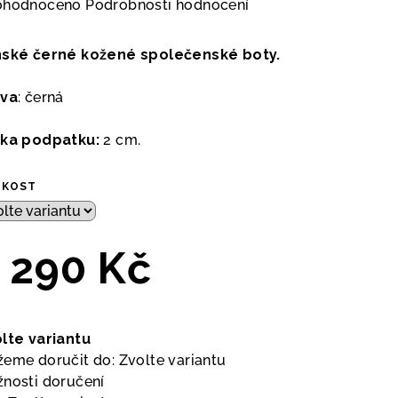
měrné
ohodnoceno
Podrobnosti hodnocení
nocení
duktu
ské černé kožené společenské boty.
rva
: černá
ka podpatku:
2 cm.
zdiček.
IKOST
 290 Kč
ná
a:
lte variantu
eme doručit do:
Zvolte variantu
nosti doručení