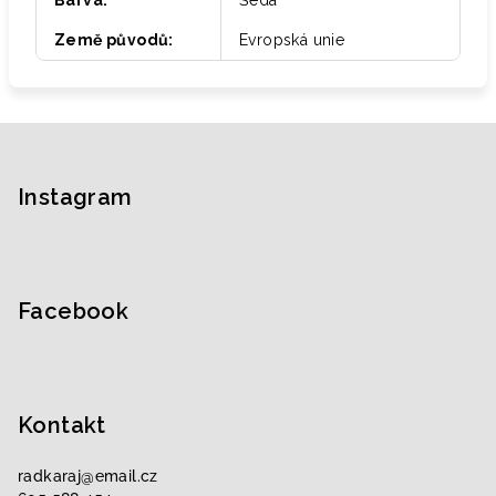
Barva
:
Šedá
Země původů
:
Evropská unie
Z
á
p
Instagram
a
t
í
Facebook
Kontakt
radkaraj
@
email.cz