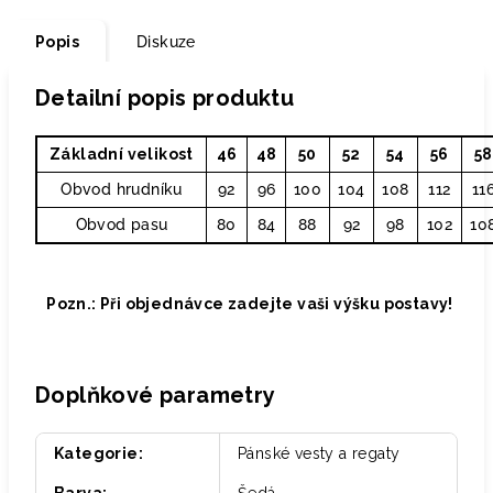
Popis
Diskuze
Detailní popis produktu
Základní velikost
46
48
50
52
54
56
58
Obvod hrudníku
92
96
100
104
108
112
11
Obvod pasu
80
84
88
92
98
102
10
Pozn.: Při objednávce zadejte vaši výšku postavy!
Doplňkové parametry
Kategorie
:
Pánské vesty a regaty