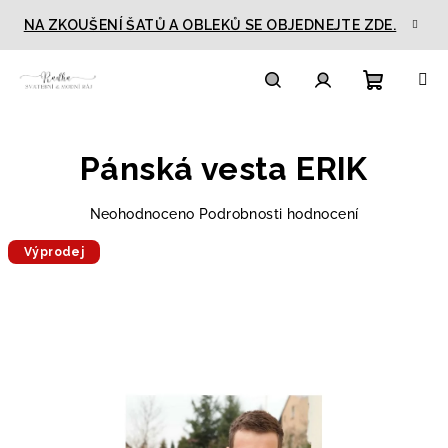
Přejít
NA ZKOUŠENÍ ŠATŮ A OBLEKŮ SE OBJEDNEJTE ZDE.
na
obsah
Nákupn
Hledat
Přihlášení
Pánská vesta ERIK
košík
Průměrné
Neohodnoceno
Podrobnosti hodnocení
hodnocení
Výprodej
produktu
je
0,0
z
5
hvězdiček.