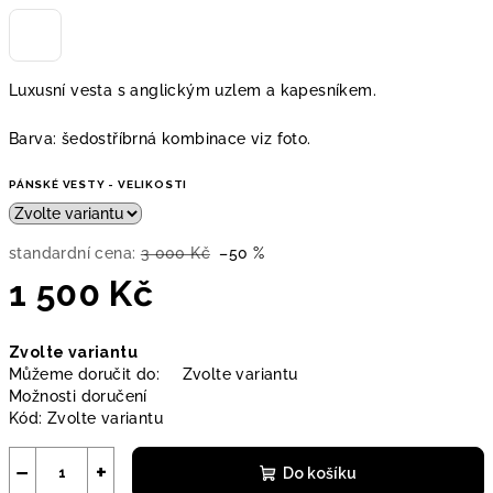
Luxusní vesta s anglickým uzlem a kapesníkem.
Barva: šedostříbrná kombinace viz foto.
PÁNSKÉ VESTY - VELIKOSTI
standardní cena:
3 000 Kč
–50 %
1 500 Kč
Měrná
Zvolte variantu
cena:
Můžeme doručit do:
Zvolte variantu
Možnosti doručení
Kód:
Zvolte variantu
−
+
Do košíku