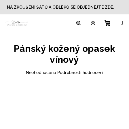
Přejít
NA ZKOUŠENÍ ŠATŮ A OBLEKŮ SE OBJEDNEJTE ZDE.
na
obsah
Nákupn
Hledat
Přihlášení
Pánský kožený opasek
košík
vínový
Průměrné
Neohodnoceno
Podrobnosti hodnocení
hodnocení
produktu
je
0,0
z
5
hvězdiček.