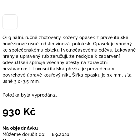
Originální, ručně zhotovený kožený opasek z pravé italské
hovězinové usně, odstín vínová, pololesk. Opasek je vhodný
ke společenskému obleku i volnočasovému oděvu. Lakované
hrany a upravený rub zaručují, že nedojde k zabarvení
oděvu.Useň splňuje všechny atesty na zdravotní
nezávadnost. Luxusní italská přezka je provedená v
povrchové úpravě kouřový nikl. Šířka opasku je 35 mm, síla
usně 3,0-3,5 mm.
Položka byla vyprodána…
930 Kč
Měrná
Na objednávku
cena:
Můžeme doručit do:
8.9.2026