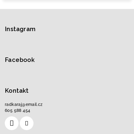
Z
á
p
Instagram
a
t
í
Facebook
Kontakt
radkaraj
@
email.cz
605 588 454