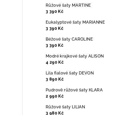
Růžové šaty MARTINE
3 390 Kč
Eukalyptové šaty MARIANNE
3 390 Kč
Béžové šaty CAROLINE
3 390 Kč
Modré krajkové šaty ALISON
4 290 Kč
Lila fialové šaty DEVON
3 890 Kč
Pudrově růžové šaty KLARA
2 990 Kč
Růžové šaty LILIAN
3 980 Kč