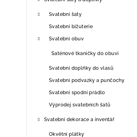
t
r
Svatební šaty
a
Svatební bižuterie
n
Svatební obuv
n
Saténové tkaničky do obuvi
í
Svatební doplňky do vlasů
p
Svatební podvazky a punčochy
a
Svatební spodní prádlo
n
Výprodej svatebních šatů
e
l
Svatební dekorace a inventář
Okvětní plátky