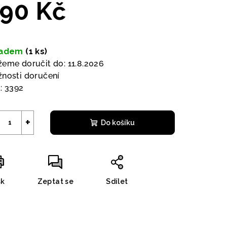
90 Kč
ná
a:
ladem
(1 ks)
eme doručit do:
11.8.2026
nosti doručení
:
3392
+
Do košíku
sk
Zeptat se
Sdílet