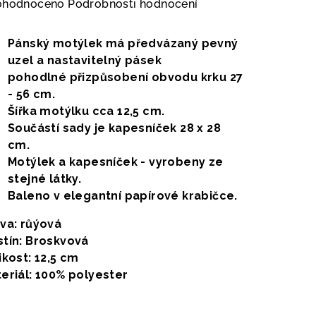
měrné
ohodnoceno
Podrobnosti hodnocení
nocení
duktu
Pánský motýlek má předvázaný pevný
uzel a nastavitelný pásek
pohodlné přizpůsobení obvodu krku 27
- 56 cm.
Šířka motýlku cca 12,5 cm.
zdiček.
Součástí sady je kapesníček 28 x 28
cm.
Motýlek a kapesníček - vyrobeny ze
stejné látky.
Baleno v elegantní papírové krabičce.
va: růýová
tín: Broskvová
ikost: 12,5 cm
eriál: 100% polyester