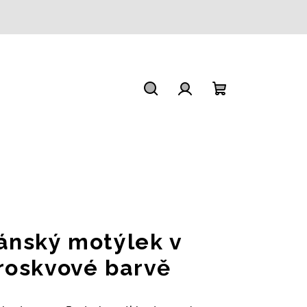
Hledat
Přihlášení
Nákupní
košík
ánský motýlek v
roskvové barvě