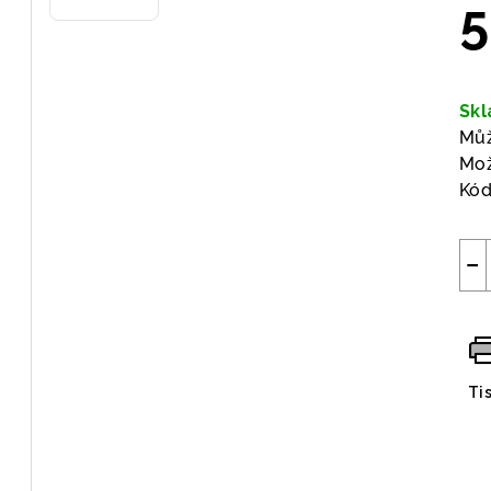
5
Měr
cen
Sk
Můž
Mož
Kód
−
Ti