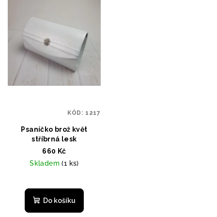
KÓD:
1217
Psaníčko brož květ
stříbrná lesk
660 Kč
Skladem
(1 ks)
Do košíku