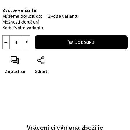
Měrná
Zvolte variantu
cena:
Můžeme doručit do:
Zvolte variantu
Možnosti doručení
Kód:
Zvolte variantu
−
+
Do košíku
Zeptat se
Sdílet
Vrácení či výměna zboží je