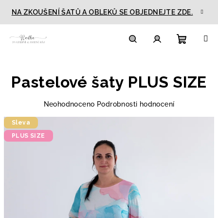
Přejít
NA ZKOUŠENÍ ŠATŮ A OBLEKŮ SE OBJEDNEJTE ZDE.
na
obsah
Nákupn
Hledat
Přihlášení
Pastelové šaty PLUS SIZE
košík
Průměrné
Neohodnoceno
Podrobnosti hodnocení
hodnocení
Sleva
produktu
je
PLUS SIZE
0,0
z
5
hvězdiček.