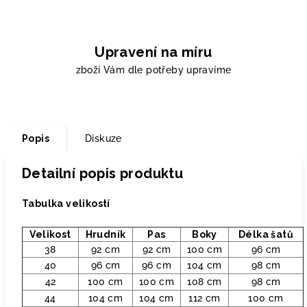
Upravení na míru
zboží Vám dle potřeby upravíme
Popis
Diskuze
Detailní popis produktu
Tabulka velikostí
Velikost
Hrudník
Pas
Boky
Délka šatů
38
92 cm
92 cm
100 cm
96 cm
40
96 cm
96 cm
104 cm
98 cm
42
100 cm
100 cm
108 cm
98 cm
44
104 cm
104 cm
112 cm
100 cm