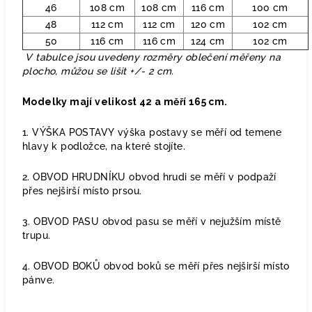
46
108 cm
108 cm
116 cm
100 cm
48
112 cm
112 cm
120 cm
102 cm
50
116 cm
116 cm
124 cm
102 cm
V tabulce jsou uvedeny rozměry oblečení měřeny na
plocho, můžou se lišit +/- 2 cm.
Modelky mají velikost 42 a měří 165 cm.
1. VÝŠKA POSTAVY výška postavy se měří od temene
hlavy k podložce, na které stojíte.
2. OBVOD HRUDNÍKU obvod hrudi se měří v podpaží
přes nejširší místo prsou.
3. OBVOD PASU obvod pasu se měří v nejužším místě
trupu.
4. OBVOD BOKŮ obvod boků se měří přes nejširší místo
pánve.