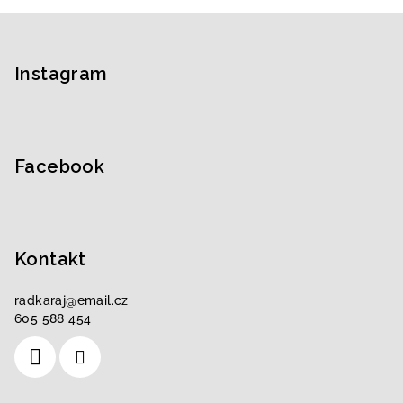
Z
á
p
Instagram
a
t
í
Facebook
Kontakt
radkaraj
@
email.cz
605 588 454