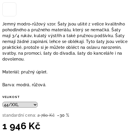
Jemný modro-růžový vzor. Šaty jsou ušité z velice kvalitního
pohodlného a pružného materiálu, který se nemačká. Šaty
mají 3/4 rukáv, kulatý výstřih a také pružnou podšívku. Šaty
nemají žádné zapínání, lehce se oblékají. Tyto šaty jsou velice
praktické, protože si je můžete obléct na oslavu narozenin,
svatby, na promoci, šaty do divadla, šaty do kanceláře i na
dovolenou.
Materiál: pružný úplet.
Barva: modrá, růžová.
VELIKOST
standardní cena:
2 780 Kč
–30 %
1 946 Kč