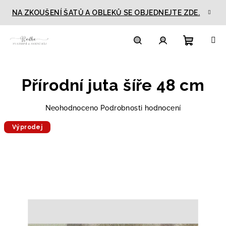
Přejít
NA ZKOUŠENÍ ŠATŮ A OBLEKŮ SE OBJEDNEJTE ZDE.
na
obsah
Nákupn
Hledat
Přihlášení
Přírodní juta šíře 48 cm
košík
Průměrné
Neohodnoceno
Podrobnosti hodnocení
hodnocení
Výprodej
produktu
je
0,0
z
5
hvězdiček.