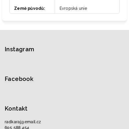
Země původů
:
Evropská unie
Z
á
p
Instagram
a
t
í
Facebook
Kontakt
radkaraj
@
email.cz
605 588 454