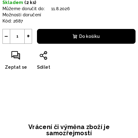
Skladem
(2 ks)
cena:
Můžeme doručit do:
11.8.2026
Možnosti doručení
Kód:
2687
−
+
Do košíku
Zeptat se
Sdílet
Vrácení či výměna zboží je
samozřejmostí