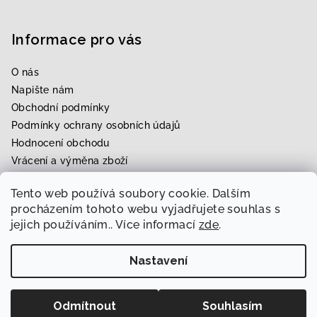
Informace pro vás
O nás
Napište nám
Obchodní podmínky
Podmínky ochrany osobních údajů
Hodnocení obchodu
Vrácení a výměna zboží
Upravení zboží na míru
Tento web používá soubory cookie. Dalším
Rezervace zkoušky
procházením tohoto webu vyjadřujete souhlas s
jejich používáním.. Více informací
zde
.
Nastavení
Copyright 2026
Svatební & módní ráj Radka
. Všechna
práva vyhrazena.
Upravit nastavení cookies
Odmítnout
Souhlasím