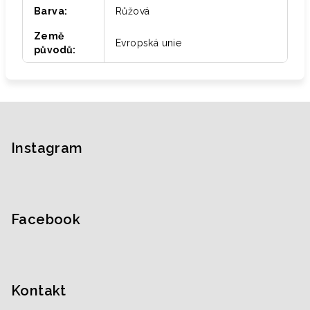
Barva
:
Růžová
Země
Evropská unie
původů
:
Z
á
p
Instagram
a
t
í
Facebook
Kontakt