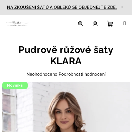
Přejít
NA ZKOUŠENÍ ŠATŮ A OBLEKŮ SE OBJEDNEJTE ZDE.
na
obsah
Nákupn
Hledat
Přihlášení
Pudrově růžové šaty
košík
KLARA
Průměrné
Neohodnoceno
Podrobnosti hodnocení
hodnocení
Novinka
produktu
je
0,0
z
5
hvězdiček.