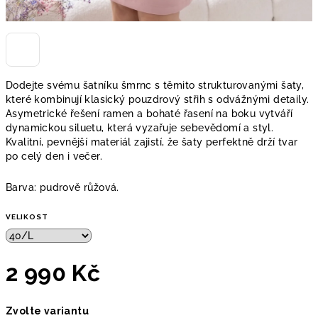
Dodejte svému šatníku šmrnc s těmito strukturovanými šaty,
které kombinují klasický pouzdrový střih s odvážnými detaily.
Asymetrické řešení ramen a bohaté řasení na boku vytváří
dynamickou siluetu, která vyzařuje sebevědomí a styl.
Kvalitní, pevnější materiál zajistí, že šaty perfektně drží tvar
po celý den i večer.
Barva: pudrově růžová.
VELIKOST
2 990 Kč
Měrná
Zvolte variantu
cena: