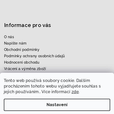
Informace pro vás
O nás
Napište nám
Obchodní podmínky
Podmínky ochrany osobních údajů
Hodnocení obchodu
Vrácení a výměna zboží
Upravení zboží na míru
Tento web používá soubory cookie. Dalším
Rezervace zkoušky
procházením tohoto webu vyjadřujete souhlas s
jejich používáním.. Více informací
zde
.
Nastavení
Copyright 2026
Svatební & módní ráj Radka
. Všechna