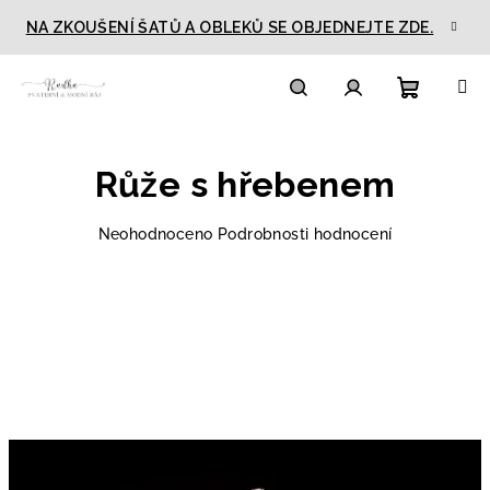
Přejít
NA ZKOUŠENÍ ŠATŮ A OBLEKŮ SE OBJEDNEJTE ZDE.
na
obsah
Nákupn
Hledat
Přihlášení
Růže s hřebenem
košík
Průměrné
Neohodnoceno
Podrobnosti hodnocení
hodnocení
produktu
je
0,0
z
5
hvězdiček.