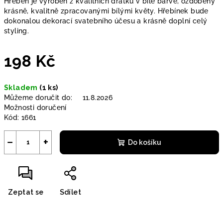
Hřeben je vyroben z kvalitních drátků v bílé barvě, ozdobený
krásně, kvalitně zpracovanými bílými květy. Hřebínek bude
dokonalou dekorací svatebního účesu a krásně doplní celý
styling.
198 Kč
Měrná
Skladem
(1 ks)
cena:
Můžeme doručit do:
11.8.2026
Možnosti doručení
Kód:
1661
−
+
Do košíku
Zeptat se
Sdílet