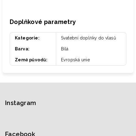
Doplňkové parametry
Kategorie
:
Svatební doplňky do vlasů
Barva
:
Bílá
Země původů
:
Evropská unie
Z
á
p
Instagram
a
t
í
Facebook