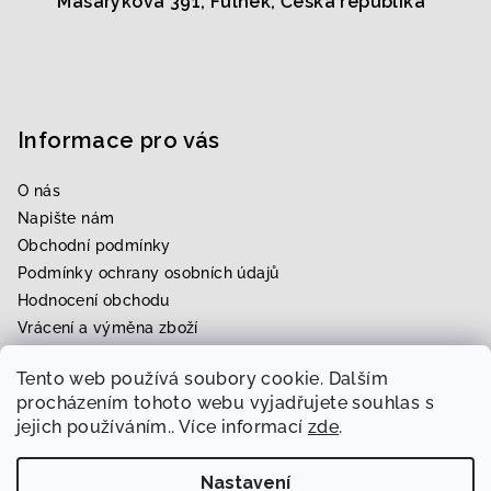
Masarykova 391, Fulnek, Česká republika
Informace pro vás
O nás
Napište nám
Obchodní podmínky
Podmínky ochrany osobních údajů
Hodnocení obchodu
Vrácení a výměna zboží
Upravení zboží na míru
Tento web používá soubory cookie. Dalším
Rezervace zkoušky
procházením tohoto webu vyjadřujete souhlas s
jejich používáním.. Více informací
zde
.
Nastavení