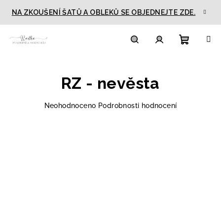
Přejít
NA ZKOUŠENÍ ŠATŮ A OBLEKŮ SE OBJEDNEJTE ZDE.
na
obsah
Nákupn
Hledat
Přihlášení
RZ - nevěsta
košík
Průměrné
Neohodnoceno
Podrobnosti hodnocení
hodnocení
produktu
je
0,0
z
5
hvězdiček.