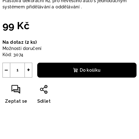
Plastová dekorační RZ pro nevěstino auto s jednoduchým
systémem přidělávání a oddělávání .
99 Kč
Měrná
Na dotaz
(2 ks)
cena:
Možnosti doručení
Kód:
3074
−
+
Do košíku
Zeptat se
Sdílet