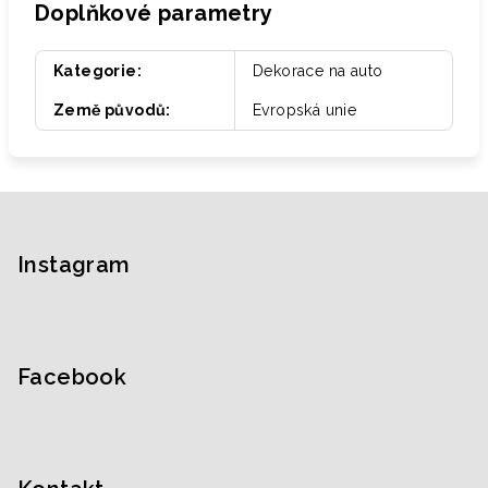
Doplňkové parametry
Kategorie
:
Dekorace na auto
Země původů
:
Evropská unie
Z
á
p
Instagram
a
t
í
Facebook