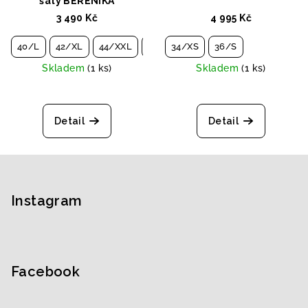
šaty BERENIKA
3 490 Kč
4 995 Kč
40/L
42/XL
44/XXL
46/3XL
34/XS
48/4XL
36/S
Skladem
(1 ks)
Skladem
(1 ks)
Detail
Detail
Z
á
p
Instagram
a
t
í
Facebook