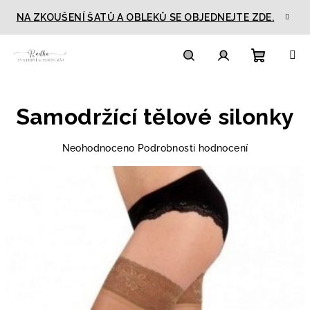
Přejít
NA ZKOUŠENÍ ŠATŮ A OBLEKŮ SE OBJEDNEJTE ZDE.
na
obsah
Nákupn
Hledat
Přihlášení
Samodržící tělové silonky
košík
Průměrné
Neohodnoceno
Podrobnosti hodnocení
hodnocení
produktu
je
0,0
z
5
hvězdiček.