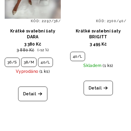
KÓD:
2297/36/
KÓD:
2300/40/
Krátké svatební šaty
Krátké svatební šaty
DARA
BRIGITT
3 380 Kč
3 495 Kč
3 880 Kč
(–12 %)
40/L
36/S
38/M
40/L
Skladem
(1 ks)
Vyprodáno
(1 ks)
Detail
Detail