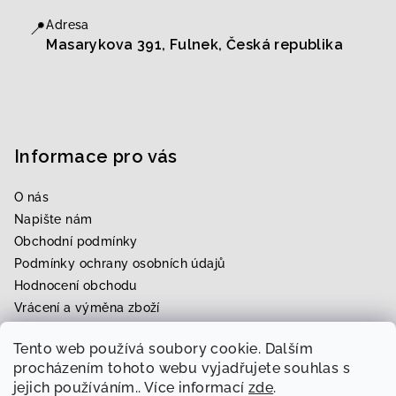
📍
Adresa
Masarykova 391, Fulnek, Česká republika
Informace pro vás
O nás
Napište nám
Obchodní podmínky
Podmínky ochrany osobních údajů
Hodnocení obchodu
Vrácení a výměna zboží
Upravení zboží na míru
Tento web používá soubory cookie. Dalším
Rezervace zkoušky
procházením tohoto webu vyjadřujete souhlas s
jejich používáním.. Více informací
zde
.