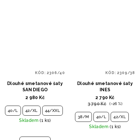
KÓD:
2306/40
KÓD:
2309/38
Dlouhé smetanové šaty
Dlouhé smetanové šaty
SAN DIEGO
INES
2 980 Kč
2 790 Kč
3 790 Kč
(–26 %)
40/L
42/XL
44/XXL
38/M
40/L
42/XL
Skladem
(1 ks)
Skladem
(1 ks)