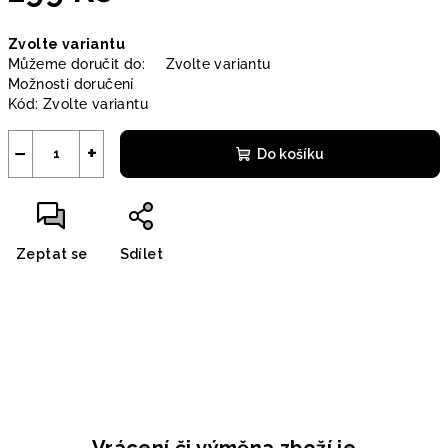
Měrná
Zvolte variantu
cena:
Můžeme doručit do:
Zvolte variantu
Možnosti doručení
Kód:
Zvolte variantu
−
+
Do košíku
Zeptat se
Sdílet