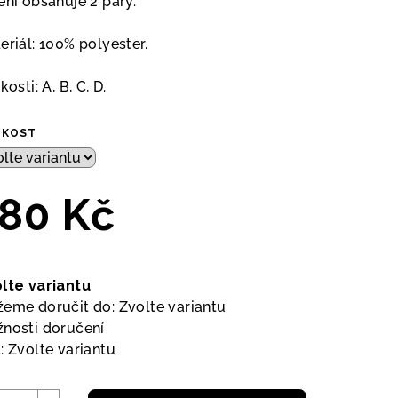
ení obsahuje 2 páry.
eriál: 100% polyester.
kosti: A, B, C, D.
IKOST
80 Kč
ná
a:
lte variantu
eme doručit do:
Zvolte variantu
nosti doručení
:
Zvolte variantu