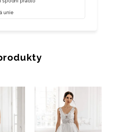
í spodní prádlo
á unie
 produkty