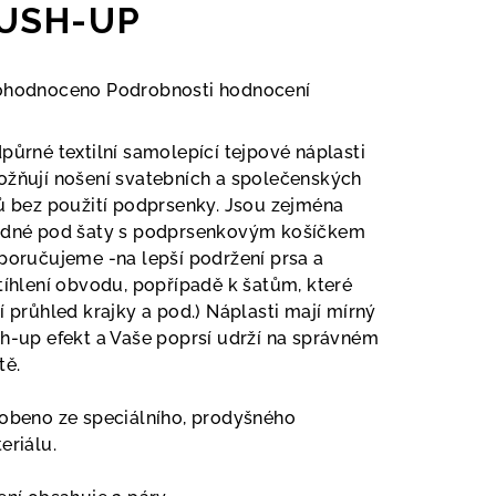
USH-UP
měrné
ohodnoceno
Podrobnosti hodnocení
nocení
duktu
půrné textilní samolepící tejpové náplasti
žňují nošení svatebních a společenských
ů bez použití podprsenky. Jsou zejména
dné pod šaty s podprsenkovým košíčkem
poručujeme -na lepší podržení prsa a
zdiček.
tíhlení obvodu, popřípadě k šatům, které
í průhled krajky a pod.) Náplasti mají mírný
h-up efekt a Vaše poprsí udrží na správném
tě.
obeno ze speciálního, prodyšného
eriálu.