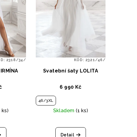
ÓD:
2318/34/
KÓD:
2321/46/
 IRMÍNA
Svatební šaty LOLITA
č
6 990 Kč
46/3XL
1 ks)
Skladem
(1 ks)
Detail