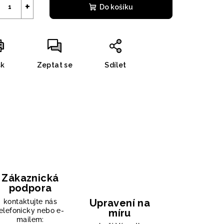
+
Do košíku
sk
Zeptat se
Sdílet
Zákaznická
podpora
Upravení na
kontaktujte nás
elefonicky nebo e-
míru
mailem: