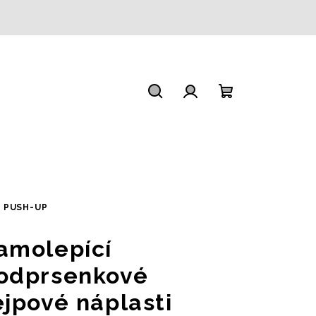
Hledat
Přihlášení
Nákupní
košík
 PUSH-UP
amolepící
odprsenkové
ejpové náplasti