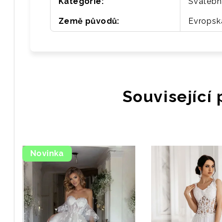
Kategorie
:
Svatebn
Země původů
:
Evropsk
Související
Novinka