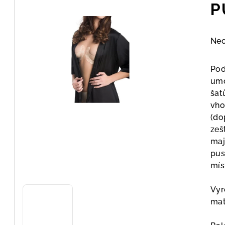
P
Prů
Ne
hod
pro
Pod
je
umo
0,0
šat
z
vho
5
(do
hvě
zeš
maj
pus
mís
Vyr
mat