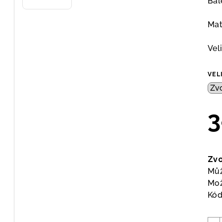
Bal
Mat
Veli
VEL
3
Měr
cen
Zvo
Můž
Mož
Kód