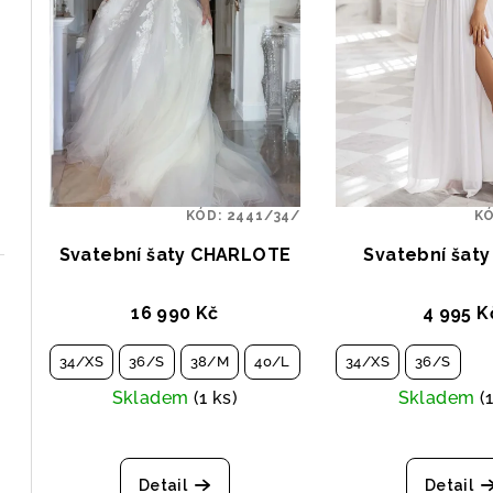
KÓD:
2441/34/
K
Svatební šaty CHARLOTE
Svatební šaty
16 990 Kč
4 995 K
34/XS
36/S
38/M
40/L
34/XS
36/S
Skladem
(1 ks)
Skladem
(
Detail
Detail