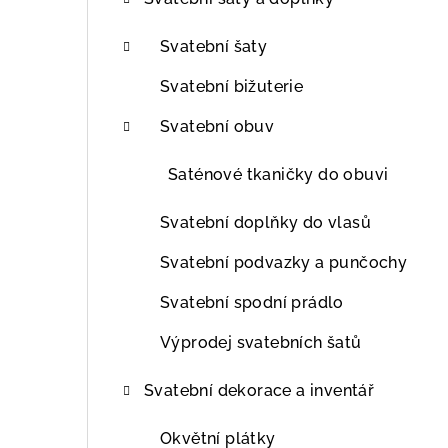
t
r
Svatební šaty
a
Svatební bižuterie
n
Svatební obuv
n
Saténové tkaničky do obuvi
í
Svatební doplňky do vlasů
p
Svatební podvazky a punčochy
a
Svatební spodní prádlo
n
Výprodej svatebních šatů
e
l
Svatební dekorace a inventář
Okvětní plátky