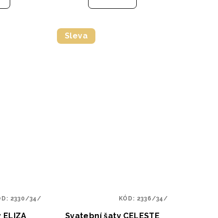
Sleva
ÓD:
2330/34/
KÓD:
2336/34/
y ELIZA
Svatební šaty CELESTE