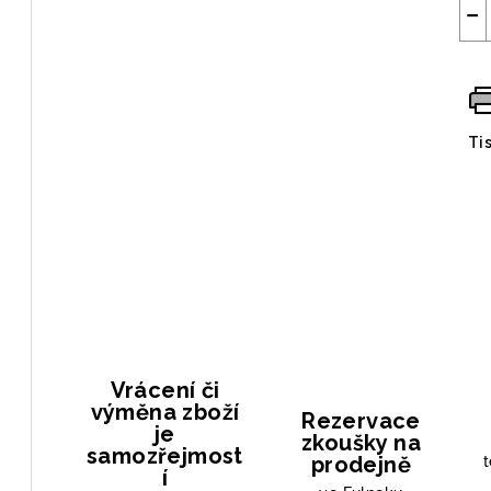
−
Ti
Vrácení či
výměna zboží
Rezervace
je
zkoušky na
samozřejmost
prodejně
t
í