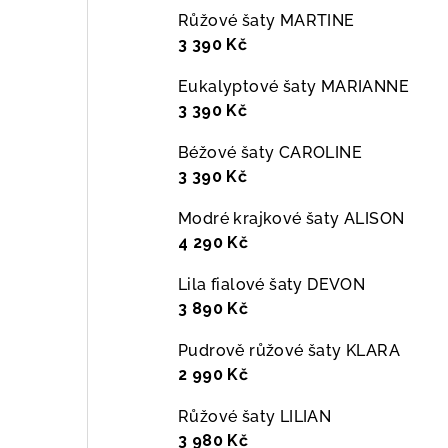
Růžové šaty MARTINE
3 390 Kč
Eukalyptové šaty MARIANNE
3 390 Kč
Béžové šaty CAROLINE
3 390 Kč
Modré krajkové šaty ALISON
4 290 Kč
Lila fialové šaty DEVON
3 890 Kč
Pudrově růžové šaty KLARA
2 990 Kč
Růžové šaty LILIAN
3 980 Kč