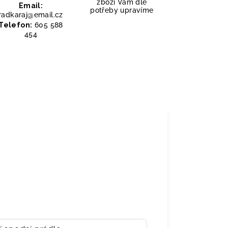
zboží Vám dle
Email:
potřeby upravíme
radkaraj@email.cz
Telefon:
605 588
454