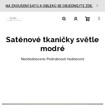
Přejít
NA ZKOUŠENÍ ŠATŮ A OBLEKŮ SE OBJEDNEJTE ZDE.
na
obsah
Nákupn
Hledat
Přihlášení
Saténové tkaničky světle
košík
modré
Průměrné
Neohodnoceno
Podrobnosti hodnocení
hodnocení
produktu
je
0,0
z
5
hvězdiček.