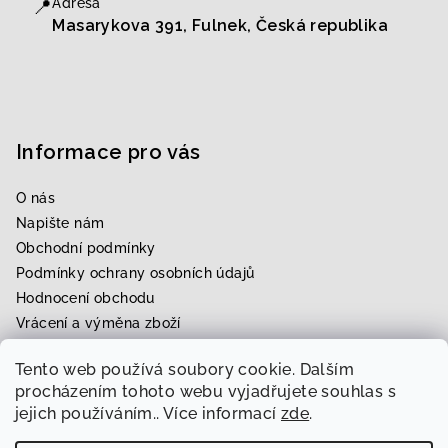
📍
Adresa
Masarykova 391, Fulnek, Česká republika
Informace pro vás
O nás
Napište nám
Obchodní podmínky
Podmínky ochrany osobních údajů
Hodnocení obchodu
Vrácení a výměna zboží
Upravení zboží na míru
Tento web používá soubory cookie. Dalším
Rezervace zkoušky
procházením tohoto webu vyjadřujete souhlas s
jejich používáním.. Více informací
zde
.