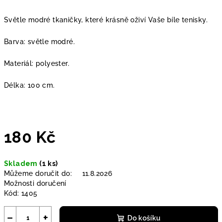
Světle modré tkaničky, které krásně oživí Vaše bíle tenisky.
Barva: světle modré.
Materiál: polyester.
Délka: 100 cm.
180 Kč
Měrná
Skladem
(1 ks)
cena:
Můžeme doručit do:
11.8.2026
Možnosti doručení
Kód:
1405
−
+
Do košíku