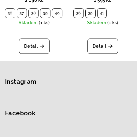
2 190 Kč
1 595 Kč
36
37
38
39
40
41
36
39
41
Skladem
(1 ks)
Skladem
(1 ks)
Detail
Detail
Z
á
p
Instagram
a
t
í
Facebook