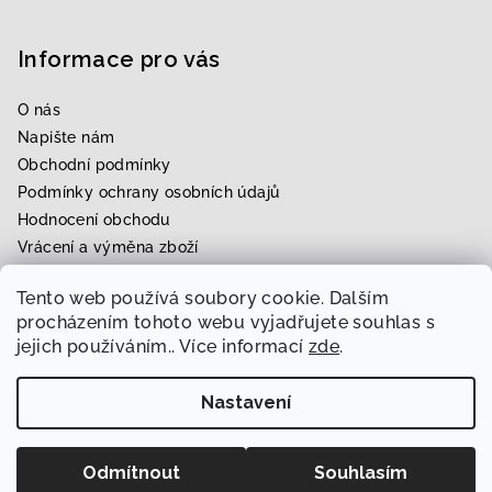
Informace pro vás
O nás
Napište nám
Obchodní podmínky
Podmínky ochrany osobních údajů
Hodnocení obchodu
Vrácení a výměna zboží
Upravení zboží na míru
Tento web používá soubory cookie. Dalším
Rezervace zkoušky
procházením tohoto webu vyjadřujete souhlas s
jejich používáním.. Více informací
zde
.
Nastavení
Copyright 2026
Svatební & módní ráj Radka
. Všechna
práva vyhrazena.
Upravit nastavení cookies
Odmítnout
Souhlasím