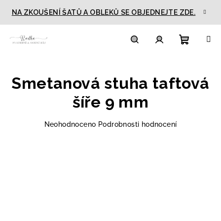
Přejít
NA ZKOUŠENÍ ŠATŮ A OBLEKŮ SE OBJEDNEJTE ZDE.
na
obsah
Nákupn
Hledat
Přihlášení
Smetanová stuha taftová
košík
šíře 9 mm
Průměrné
Neohodnoceno
Podrobnosti hodnocení
hodnocení
produktu
je
0,0
z
5
hvězdiček.