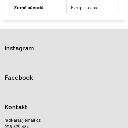
Země původů
:
Evropská unie
Z
á
p
Instagram
a
t
í
Facebook
Kontakt
radkaraj
@
email.cz
605 588 454