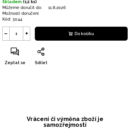
Skladem
(12 ks)
cena:
Můžeme doručit do:
11.8.2026
Možnosti doručení
Kód:
3044
−
+
Do košíku
Zeptat se
Sdílet
Vrácení či výměna zboží je
samozřejmostí