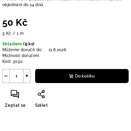
objednání do 14 dnů.
50 Kč
Měrná
5 Kč / 1 m
cena:
Skladem
(9 ks)
Můžeme doručit do:
11.8.2026
Možnosti doručení
Kód:
3050
−
+
Do košíku
Zeptat se
Sdílet