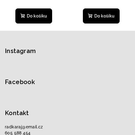
Do košíku
Do košíku
Z
á
p
Instagram
a
t
í
Facebook
Kontakt
radkaraj
@
email.cz
605 588 454