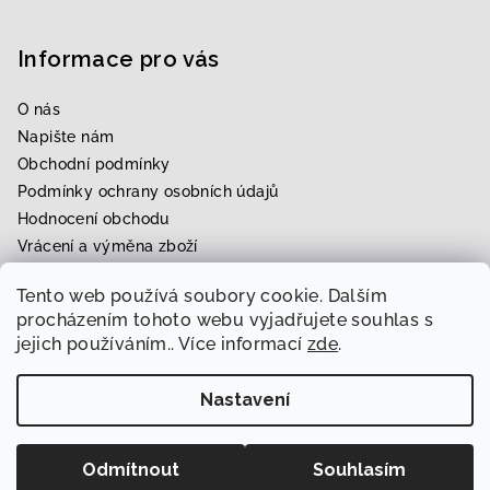
Informace pro vás
O nás
Napište nám
Obchodní podmínky
Podmínky ochrany osobních údajů
Hodnocení obchodu
Vrácení a výměna zboží
Upravení zboží na míru
Tento web používá soubory cookie. Dalším
Rezervace zkoušky
procházením tohoto webu vyjadřujete souhlas s
jejich používáním.. Více informací
zde
.
Nastavení
Copyright 2026
Svatební & módní ráj Radka
. Všechna
práva vyhrazena.
Upravit nastavení cookies
Odmítnout
Souhlasím