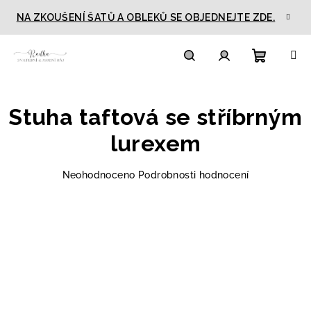
Přejít
NA ZKOUŠENÍ ŠATŮ A OBLEKŮ SE OBJEDNEJTE ZDE.
na
obsah
Nákupn
Hledat
Přihlášení
Stuha taftová se stříbrným
košík
lurexem
Průměrné
Neohodnoceno
Podrobnosti hodnocení
hodnocení
produktu
je
0,0
z
5
hvězdiček.