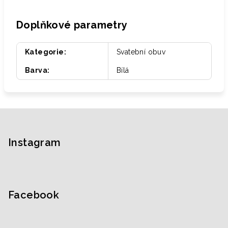
Doplňkové parametry
Kategorie
:
Svatební obuv
Barva
:
Bílá
Z
á
p
Instagram
a
t
í
Facebook