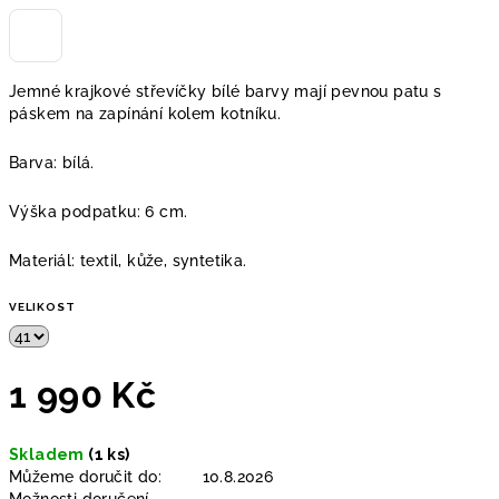
Jemné krajkové střevíčky bílé barvy mají pevnou patu s
páskem na zapínání kolem kotníku.
Barva: bílá.
Výška podpatku: 6 cm.
Materiál: textil, kůže, syntetika.
VELIKOST
1 990 Kč
Měrná
Skladem
(1 ks)
cena:
Můžeme doručit do:
10.8.2026