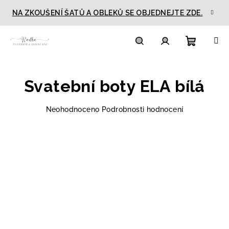
Přejít
NA ZKOUŠENÍ ŠATŮ A OBLEKŮ SE OBJEDNEJTE ZDE.
na
obsah
Nákupn
Hledat
Přihlášení
Svatební boty ELA bílá
košík
Průměrné
Neohodnoceno
Podrobnosti hodnocení
hodnocení
produktu
je
0,0
z
5
hvězdiček.