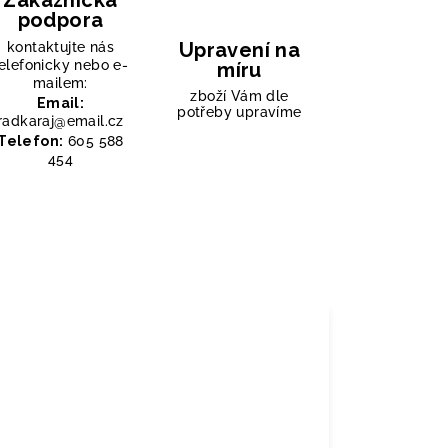
Zákaznická
podpora
Upravení na
kontaktujte nás
elefonicky nebo e-
míru
mailem:
zboží Vám dle
Email:
potřeby upravíme
radkaraj@email.cz
Telefon:
605 588
454