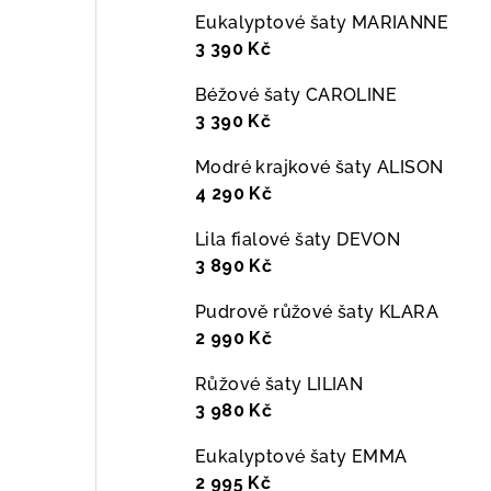
Eukalyptové šaty MARIANNE
3 390 Kč
Béžové šaty CAROLINE
3 390 Kč
Modré krajkové šaty ALISON
4 290 Kč
Lila fialové šaty DEVON
3 890 Kč
Pudrově růžové šaty KLARA
2 990 Kč
Růžové šaty LILIAN
3 980 Kč
Eukalyptové šaty EMMA
2 995 Kč