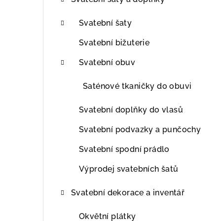
t
r
Svatební šaty
a
Svatební bižuterie
n
Svatební obuv
n
Saténové tkaničky do obuvi
í
Svatební doplňky do vlasů
p
Svatební podvazky a punčochy
a
Svatební spodní prádlo
n
Výprodej svatebních šatů
e
l
Svatební dekorace a inventář
Okvětní plátky