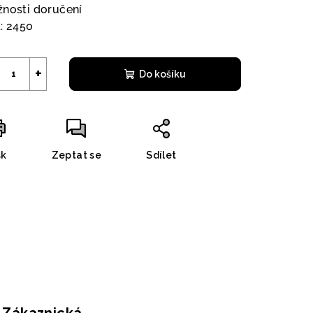
nosti doručení
:
2450
+
Do košíku
sk
Zeptat se
Sdílet