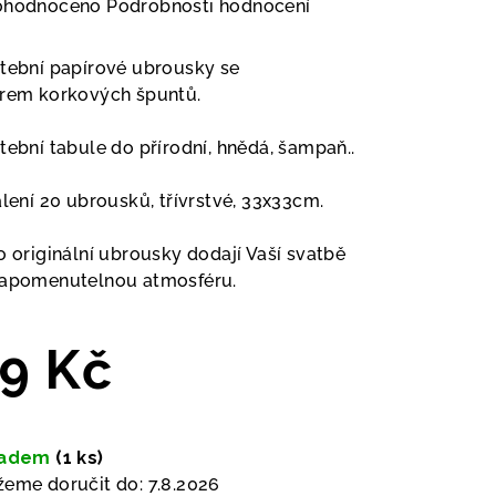
měrné
ohodnoceno
Podrobnosti hodnocení
nocení
duktu
tební papírové ubrousky se
orem
korkových špuntů.
tební tabule do přírodní, hnědá, šampaň..
zdiček.
alení
20 ubrousků, třívrstvé, 33x33cm.
o originální ubrousky dodají Vaší svatbě
apomenutelnou atmosféru.
9 Kč
ná
a:
ladem
(1 ks)
eme doručit do:
7.8.2026