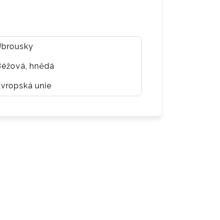
Ubrousky
Béžová, hnědá
vropská unie