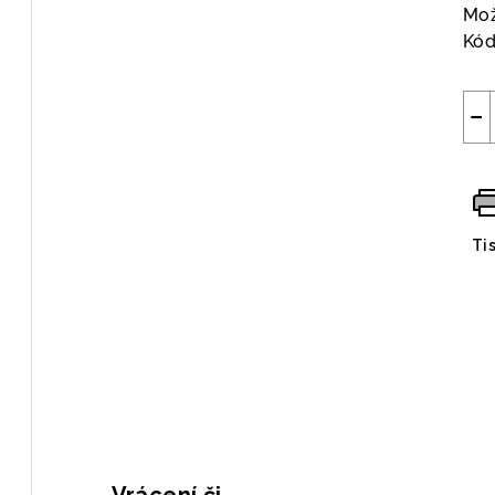
Mož
Kód
−
Ti