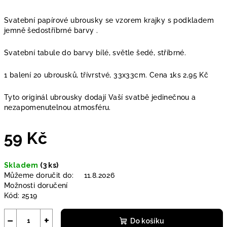
Svatební papírové ubrousky se vzorem krajky s podkladem
jemně šedostříbrné barvy .
Svatební tabule do barvy bílé, světle šedé, stříbrné.
1 balení 20 ubrousků, třívrstvé, 33x33cm. Cena 1ks 2,95 Kč
Tyto originál ubrousky dodají Vaší svatbě jedinečnou a
nezapomenutelnou atmosféru.
59 Kč
Měrná
Skladem
(3 ks)
cena:
Můžeme doručit do:
11.8.2026
Možnosti doručení
Kód:
2519
−
+
Do košíku