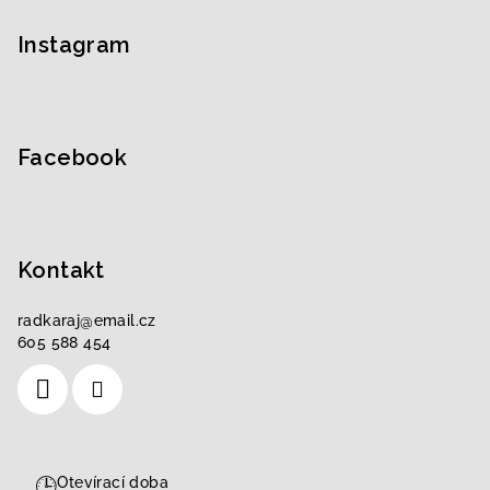
á
p
Instagram
a
t
í
Facebook
Kontakt
radkaraj
@
email.cz
605 588 454
🕒
Otevírací doba