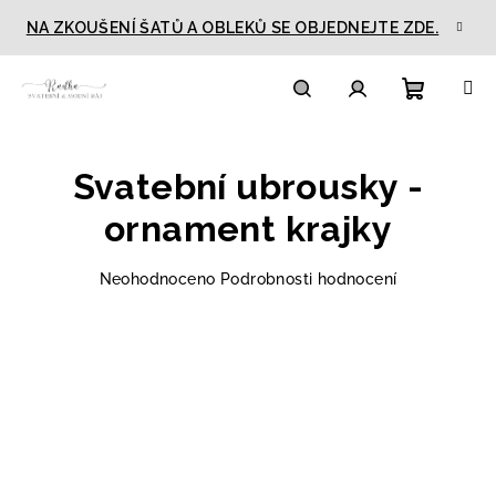
Přejít
NA ZKOUŠENÍ ŠATŮ A OBLEKŮ SE OBJEDNEJTE ZDE.
na
obsah
Nákupn
Hledat
Přihlášení
Svatební ubrousky -
košík
ornament krajky
Průměrné
Neohodnoceno
Podrobnosti hodnocení
hodnocení
produktu
je
0,0
z
5
hvězdiček.