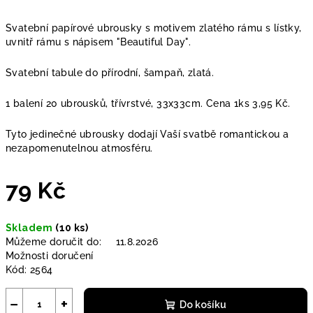
Svatební papírové ubrousky s motivem zlatého rámu s lístky,
uvnitř rámu s nápisem "Beautiful Day".
Svatební tabule do přírodní, šampaň, zlatá.
1 balení 20 ubrousků, třívrstvé, 33x33cm. Cena 1ks 3,95 Kč.
Tyto jedinečné ubrousky dodají Vaší svatbě romantickou a
nezapomenutelnou atmosféru.
79 Kč
Měrná
Skladem
(10 ks)
cena:
Můžeme doručit do:
11.8.2026
Možnosti doručení
Kód:
2564
−
+
Do košíku