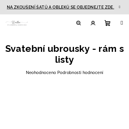
Přejít
NA ZKOUŠENÍ ŠATŮ A OBLEKŮ SE OBJEDNEJTE ZDE.
na
obsah
Nákupn
Hledat
Přihlášení
Svatební ubrousky - rám s
košík
listy
Průměrné
Neohodnoceno
Podrobnosti hodnocení
hodnocení
produktu
je
0,0
z
5
hvězdiček.