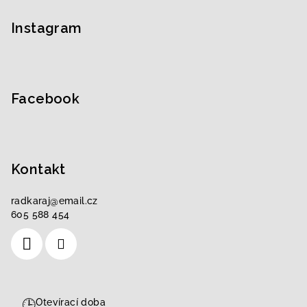
á
p
Instagram
a
t
í
Facebook
Kontakt
radkaraj
@
email.cz
605 588 454
🕒
Otevírací doba