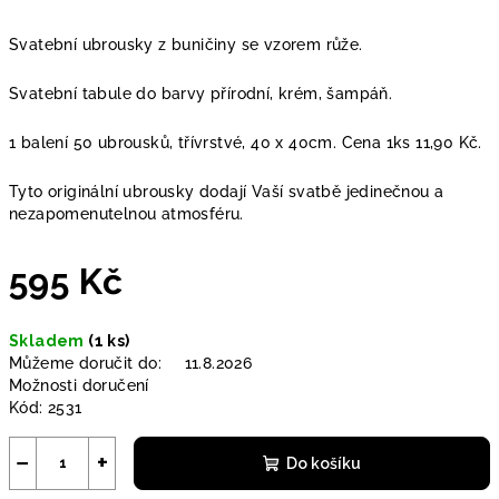
Svatební ubrousky z buničiny se vzorem růže.
Svatební tabule do barvy přírodní, krém, šampáň.
1 balení 50 ubrousků, třívrstvé, 40 x 40cm. Cena 1ks 11,90 Kč.
Tyto originální ubrousky dodají Vaší svatbě jedinečnou a
nezapomenutelnou atmosféru.
595 Kč
Měrná
Skladem
(1 ks)
cena:
Můžeme doručit do:
11.8.2026
Možnosti doručení
Kód:
2531
−
+
Do košíku