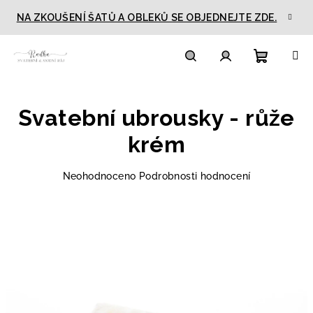
Přejít
NA ZKOUŠENÍ ŠATŮ A OBLEKŮ SE OBJEDNEJTE ZDE.
na
obsah
Nákupn
Hledat
Přihlášení
Svatební ubrousky - růže
košík
krém
Průměrné
Neohodnoceno
Podrobnosti hodnocení
hodnocení
produktu
je
0,0
z
5
hvězdiček.