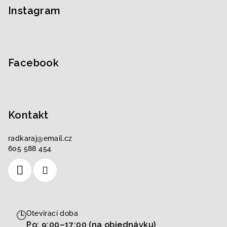
p
Instagram
a
t
í
Facebook
Kontakt
radkaraj
@
email.cz
605 588 454
🕒
Otevírací doba
Po: 9:00–17:00 (na objednávku)