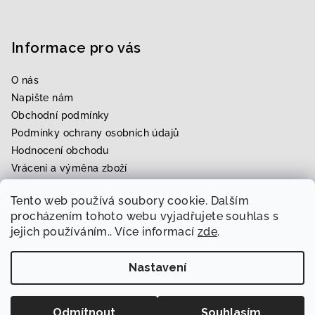
Informace pro vás
O nás
Napište nám
Obchodní podmínky
Podmínky ochrany osobních údajů
Hodnocení obchodu
Vrácení a výměna zboží
Upravení zboží na míru
Tento web používá soubory cookie. Dalším
Rezervace zkoušky
procházením tohoto webu vyjadřujete souhlas s
jejich používáním.. Více informací
zde
.
Nastavení
Copyright 2026
Svatební & módní ráj Radka
. Všechna
práva vyhrazena.
Upravit nastavení cookies
Odmítnout
Souhlasím