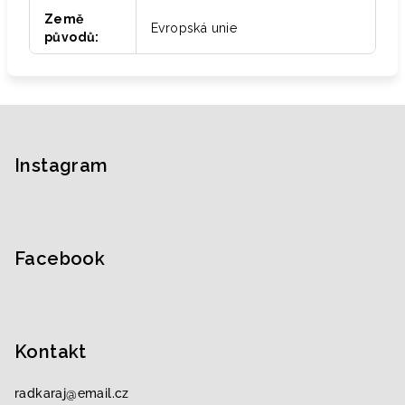
Země
Evropská unie
původů
:
Z
á
p
Instagram
a
t
í
Facebook
Kontakt
radkaraj
@
email.cz