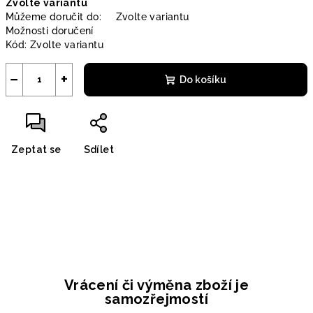
Zvolte variantu
cena:
Můžeme doručit do:
Zvolte variantu
Možnosti doručení
Kód:
Zvolte variantu
−
+
Do košíku
Zeptat se
Sdílet
Vrácení či výměna zboží je
samozřejmostí