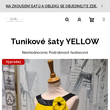
Přejít
NA ZKOUŠENÍ ŠATŮ A OBLEKŮ SE OBJEDNEJTE ZDE.
na
obsah
Nákupn
Hledat
Přihlášení
Tunikové šaty YELLOW
košík
Průměrné
Neohodnoceno
Podrobnosti hodnocení
hodnocení
Výprodej
produktu
je
0,0
z
5
hvězdiček.