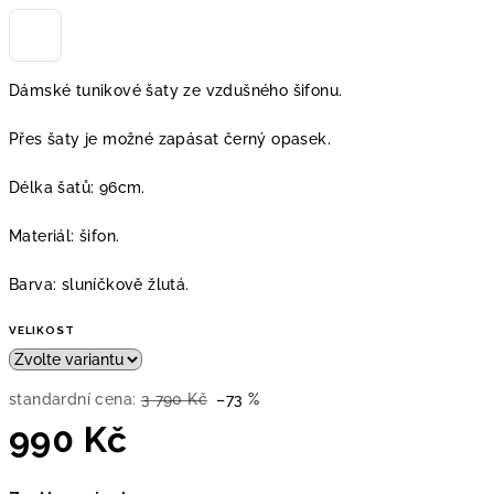
Dámské tunikové šaty ze vzdušného šifonu.
Přes šaty je možné zapásat černý opasek.
Délka šatů: 96cm.
Materiál: šifon.
Barva: sluníčkově žlutá.
VELIKOST
standardní cena:
3 790 Kč
–73 %
990 Kč
Měrná