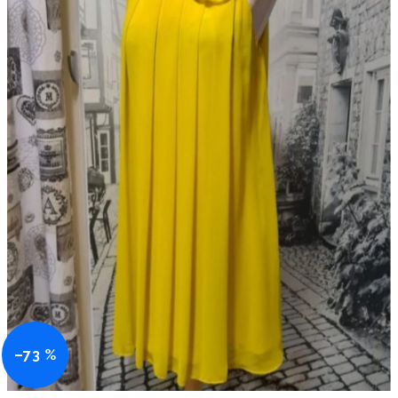
–73 %