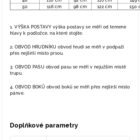
48
110 cm
92 cm
116 cm
149 
50
116 cm
98 cm
122 cm
150 
1. VÝŠKA POSTAVY výška postavy se měří od temene
hlavy k podložce, na které stojíte.
2. OBVOD HRUDNÍKU obvod hrudi se měří v podpaží
přes nejširší místo prsou.
3. OBVOD PASU obvod pasu se měří v nejužším místě
trupu.
4. OBVOD BOKŮ obvod boků se měří přes nejširší místo
pánve.
Doplňkové parametry