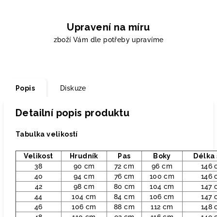
Upravení na míru
zboží Vám dle potřeby upravíme
Popis
Diskuze
Detailní popis produktu
Tabulka velikostí
Velikost
Hrudník
Pas
Boky
Délka 
38
90 cm
72 cm
96 cm
146 
40
94 cm
76 cm
100 cm
146 
42
98 cm
80 cm
104 cm
147 
44
104 cm
84 cm
106 cm
147 
46
106 cm
88 cm
112 cm
148 