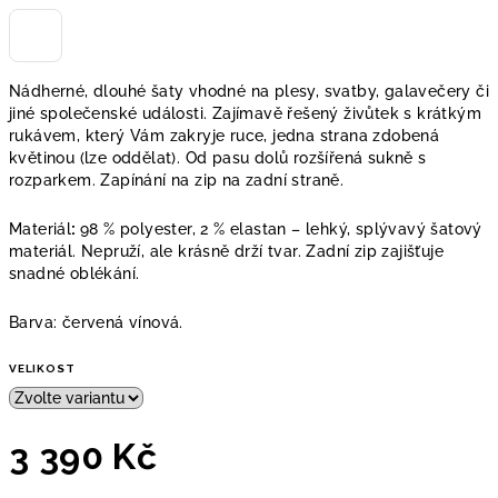
Nádherné, dlouhé šaty vhodné na plesy, svatby, galavečery či
jiné společenské události. Zajímavě řešený živůtek s krátkým
rukávem, který Vám zakryje ruce, jedna strana zdobená
květinou (lze oddělat). Od pasu dolů rozšířená sukně s
rozparkem. Zapínání na zip na zadní straně.
Materiál
:
98 % polyester, 2 % elastan – lehký, splývavý šatový
materiál. Nepruží, ale krásně drží tvar. Zadní
zip
zajišťuje
snadné oblékání.
Barva: červená vínová.
VELIKOST
3 390 Kč
Měrná