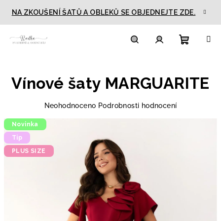
Přejít
NA ZKOUŠENÍ ŠATŮ A OBLEKŮ SE OBJEDNEJTE ZDE.
na
obsah
Nákupn
Hledat
Přihlášení
Vínové šaty MARGUARITE
košík
Průměrné
Neohodnoceno
Podrobnosti hodnocení
hodnocení
Novinka
produktu
je
Tip
0,0
PLUS SIZE
z
5
hvězdiček.