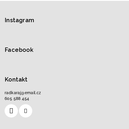
Z
á
p
Instagram
a
t
í
Facebook
Kontakt
radkaraj
@
email.cz
605 588 454