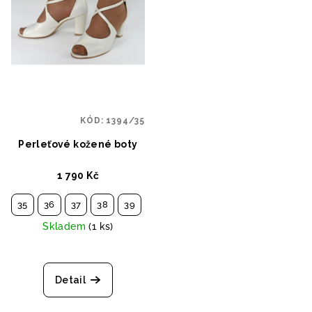
KÓD:
1394/35
Perleťové kožené boty
1 790 Kč
35
36
37
38
39
40
41
Skladem
(1 ks)
Detail