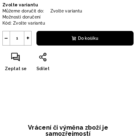
Zvolte variantu
cena:
Můžeme doručit do:
Zvolte variantu
Možnosti doručení
Kód:
Zvolte variantu
−
+
Do košíku
Zeptat se
Sdílet
Vrácení či výměna zboží je
samozřejmostí