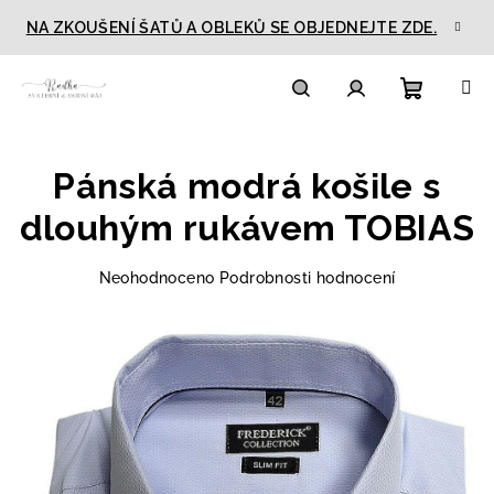
Přejít
NA ZKOUŠENÍ ŠATŮ A OBLEKŮ SE OBJEDNEJTE ZDE.
na
obsah
Nákupn
Hledat
Přihlášení
Pánská modrá košile s
košík
dlouhým rukávem TOBIAS
Průměrné
Neohodnoceno
Podrobnosti hodnocení
hodnocení
produktu
je
0,0
z
5
hvězdiček.