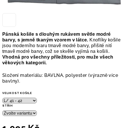
Pánská košile s dlouhým rukávem světle modré
barvy, s jemně tkaným vzorem v látce.
Knoflíky košile
jsou moderního tvaru tmavě modré barvy, přišité nití
tmavě modré barvy, což se skvěle vyjímá na košili.
V
hodná pro všechny příležitosti, pro muže všech
věkových kategorii.
Složení materiálu: BAVLNA, polyester (výrazně více
bavlny).
VELIKOST KOŠILE
STŘIH