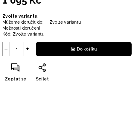
1 095 Kč
Měrná
Zvolte variantu
cena:
Můžeme doručit do:
Zvolte variantu
Možnosti doručení
Kód:
Zvolte variantu
−
+
Do košíku
Zeptat se
Sdílet