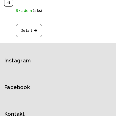
58
Skladem
(1 ks)
Detail
Z
á
p
Instagram
a
t
í
Facebook
Kontakt