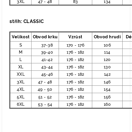
3XL
47 - 48
83
134
střih: CLASSIC
Velikost
Obvod krku
Vzrůst
Obvod hrudi
Dé
S
37-38
170 - 176
106
M
39-40
176 - 182
114
L
41-42
176 - 182
120
XL
43-44
176 - 182
130
XXL
45-46
176 - 182
142
3XL
47 - 48
176 - 182
146
4XL
49 - 50
176 - 182
154
5XL
51 - 52
176 - 182
156
6XL
53 - 54
176 - 182
160