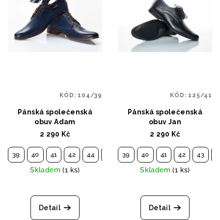
KÓD:
104/39
KÓD:
125/41
Pánská společenská
Pánská společenská
obuv Adam
obuv Jan
2 290 Kč
2 290 Kč
39
40
41
42
44
45
39
40
41
42
43
4
Skladem
(1 ks)
Skladem
(1 ks)
Detail
Detail