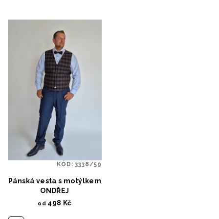
KÓD:
3338/59
Pánská vesta s motýlkem
ONDŘEJ
498 Kč
od