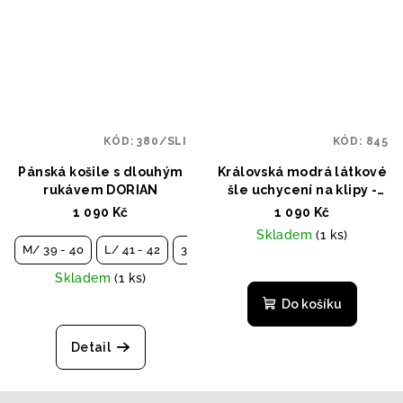
KÓD:
380/SLI
KÓD:
845
Pánská košile s dlouhým
Královská modrá látkové
rukávem DORIAN
šle uchycení na klipy -
hnědá kůže
1 090 Kč
1 090 Kč
Skladem
(1 ks)
M/ 39 - 40
L/ 41 - 42
3XL/ 47 - 48
Skladem
(1 ks)
Do košíku
Detail
Z