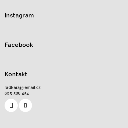
á
p
Instagram
a
t
í
Facebook
Kontakt
radkaraj
@
email.cz
605 588 454