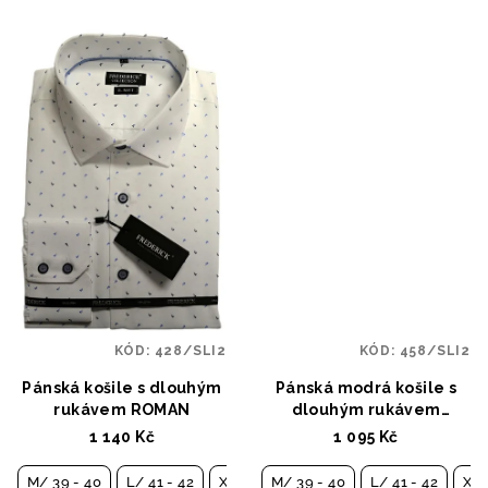
KÓD:
428/SLI2
KÓD:
458/SLI2
Pánská košile s dlouhým
Pánská modrá košile s
rukávem ROMAN
dlouhým rukávem
TOBIAS
1 140 Kč
1 095 Kč
M/ 39 - 40
L/ 41 - 42
XL/ 43 - 44
M/ 39 - 40
XXL/ 45 - 46
L/ 41 - 42
XL/