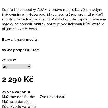
Komfortní polobotky ADAM v tmavě modré barvě s hnědým
šněrováním a hnědou podrážkou jsou určeny pro muže, kteří
si potrpí na pohodlí a kvalitu. Polobotky jistě uspokojí zvýšené
nároky na pohodlí. Vnitřek obuvi je podšívkován kůží, která je
příjemně vyměkčena.
Barva
: tmavě modrá.
Výška podpatku:
2cm.
VELIKOST
2 290 Kč
Měrná
Zvolte variantu
cena:
Můžeme doručit do:
Zvolte variantu
Možnosti doručení
Kód:
Zvolte variantu