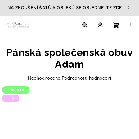
Přejít
NA ZKOUŠENÍ ŠATŮ A OBLEKŮ SE OBJEDNEJTE ZDE.
na
obsah
Nákupn
Hledat
Přihlášení
Pánská společenská obuv
košík
Adam
Průměrné
Neohodnoceno
Podrobnosti hodnocení
hodnocení
Novinka
produktu
je
Tip
0,0
z
5
hvězdiček.