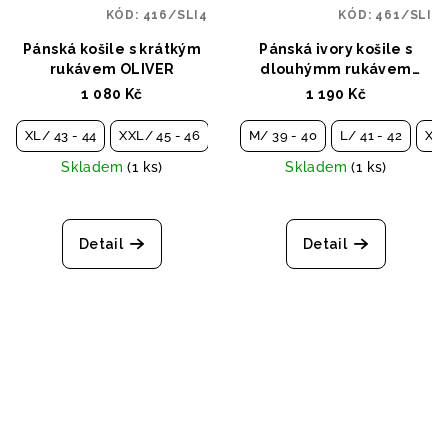
KÓD:
416/SLI4
KÓD:
461/SLI
Pánská košile s krátkým
Pánská ivory košile s
rukávem OLIVER
dlouhýmm rukávem
VOJTĚCH
1 080 Kč
1 190 Kč
XL/ 43 - 44
XXL/ 45 - 46
M/ 39 - 40
L/ 41 - 42
XXL
Skladem
(1 ks)
Skladem
(1 ks)
Detail
Detail