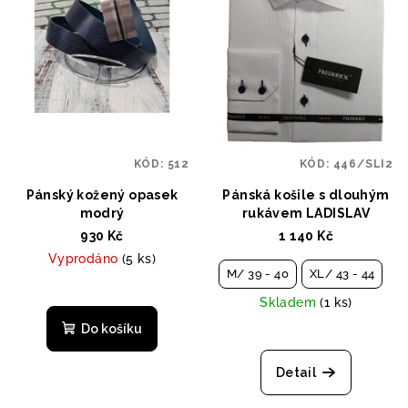
KÓD:
512
KÓD:
446/SLI2
Pánský kožený opasek
Pánská košile s dlouhým
modrý
rukávem LADISLAV
930 Kč
1 140 Kč
Vyprodáno
(5 ks)
M/ 39 - 40
XL/ 43 - 44
Skladem
(1 ks)
Do košíku
Detail