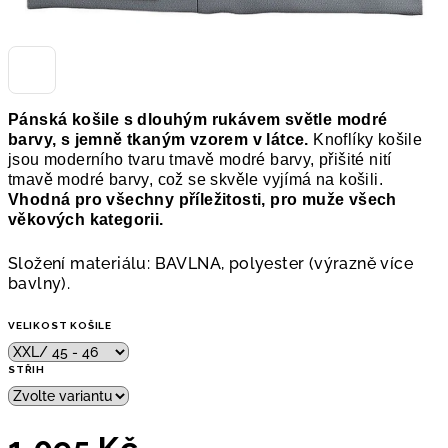
Pánská košile s dlouhým rukávem světle modré
barvy, s jemně tkaným vzorem v látce.
Knoflíky košile
jsou moderního tvaru tmavě modré barvy, přišité nití
tmavě modré barvy, což se skvěle vyjímá na košili.
V
hodná pro všechny příležitosti, pro muže všech
věkových kategorii.
Složení materiálu: BAVLNA, polyester (výrazně více
bavlny).
VELIKOST KOŠILE
STŘIH