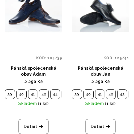
KÓD:
104/39
KÓD:
125/41
Pánská společenská
Pánská společenská
obuv Adam
obuv Jan
2 290 Kč
2 290 Kč
39
40
41
42
44
45
39
40
41
42
43
4
Skladem
(1 ks)
Skladem
(1 ks)
Detail
Detail