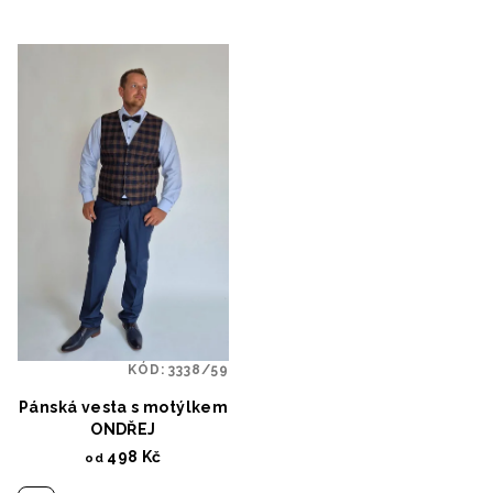
KÓD:
3338/59
Pánská vesta s motýlkem
ONDŘEJ
498 Kč
od