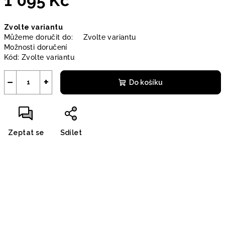
1 095 Kč
Měrná
Zvolte variantu
cena:
Můžeme doručit do:
Zvolte variantu
Možnosti doručení
Kód:
Zvolte variantu
−
+
Do košíku
Zeptat se
Sdílet