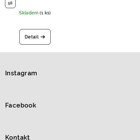
58
Skladem
(1 ks)
Detail
Z
á
p
Instagram
a
t
í
Facebook
Kontakt