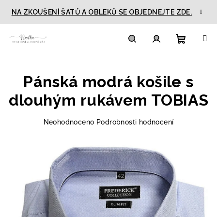
Přejít
NA ZKOUŠENÍ ŠATŮ A OBLEKŮ SE OBJEDNEJTE ZDE.
na
obsah
Nákupn
Hledat
Přihlášení
Pánská modrá košile s
košík
dlouhým rukávem TOBIAS
Průměrné
Neohodnoceno
Podrobnosti hodnocení
hodnocení
produktu
je
0,0
z
5
hvězdiček.