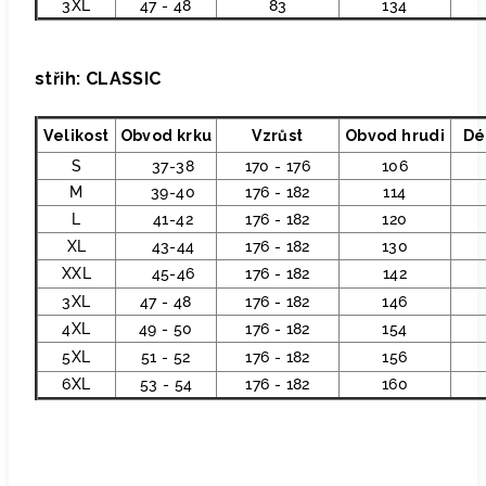
3XL
47 - 48
83
134
střih: CLASSIC
Velikost
Obvod krku
Vzrůst
Obvod hrudi
Dé
S
37-38
170 - 176
106
M
39-40
176 - 182
114
L
41-42
176 - 182
120
XL
43-44
176 - 182
130
XXL
45-46
176 - 182
142
3XL
47 - 48
176 - 182
146
4XL
49 - 50
176 - 182
154
5XL
51 - 52
176 - 182
156
6XL
53 - 54
176 - 182
160