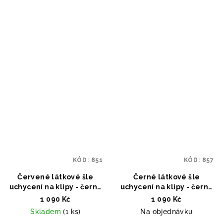
KÓD:
851
KÓD:
857
Červené látkové šle
Černé látkové šle
uchycení na klipy - černá
uchycení na klipy - černá
kůže
kůže
1 090 Kč
1 090 Kč
Skladem
(1 ks)
Na objednávku