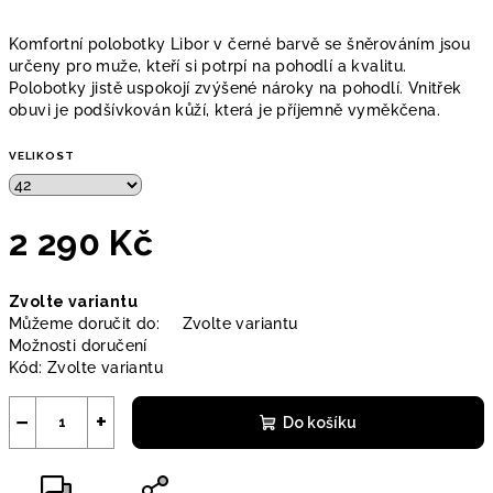
Komfortní polobotky Libor v černé barvě se šněrováním jsou
určeny pro muže, kteří si potrpí na pohodlí a kvalitu.
Polobotky jistě uspokojí zvýšené nároky na pohodlí. Vnitřek
obuvi je podšívkován kůží, která je příjemně vyměkčena.
VELIKOST
2 290 Kč
Měrná
Zvolte variantu
cena:
Můžeme doručit do:
Zvolte variantu
Možnosti doručení
Kód:
Zvolte variantu
−
+
Do košíku