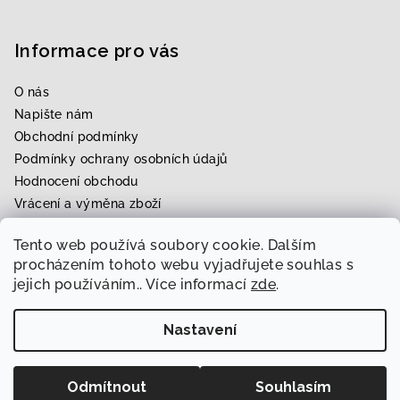
Informace pro vás
O nás
Napište nám
Obchodní podmínky
Podmínky ochrany osobních údajů
Hodnocení obchodu
Vrácení a výměna zboží
Upravení zboží na míru
Tento web používá soubory cookie. Dalším
Rezervace zkoušky
procházením tohoto webu vyjadřujete souhlas s
jejich používáním.. Více informací
zde
.
Nastavení
Copyright 2026
Svatební & módní ráj Radka
. Všechna
práva vyhrazena.
Upravit nastavení cookies
Odmítnout
Souhlasím