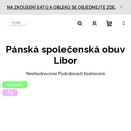
Přejít
NA ZKOUŠENÍ ŠATŮ A OBLEKŮ SE OBJEDNEJTE ZDE.
na
obsah
Nákupn
Hledat
Přihlášení
Pánská společenská obuv
košík
Libor
Průměrné
Neohodnoceno
Podrobnosti hodnocení
hodnocení
Novinka
produktu
je
Tip
0,0
z
5
hvězdiček.