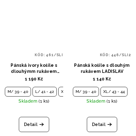
KÓD:
461/SLI
KÓD:
446/SLI2
Pánská ivory košile s
Pánská košile s dlouhým
dlouhýmm rukávem
rukávem LADISLAV
VOJTĚCH
1 190 Kč
1 140 Kč
M/ 39 - 40
L/ 41 - 42
XXL/ 45 - 46
M/ 39 - 40
XL/ 43 - 44
Skladem
(1 ks)
Skladem
(1 ks)
Detail
Detail