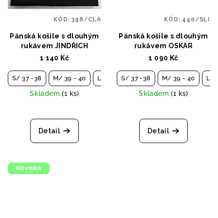
KÓD:
398/CLA
KÓD:
440/SLI
Pánská košile s dlouhým
Pánská košile s dlouhým
rukávem JINDŘICH
rukávem OSKAR
1 140 Kč
1 090 Kč
S/ 37 -38
M/ 39 - 40
L/ 41 - 42
S/ 37 -38
XL/ 43 - 44
M/ 39 - 40
XXL/ 45 - 
L/ 
Skladem
(1 ks)
Skladem
(1 ks)
Detail
Detail
Novinka