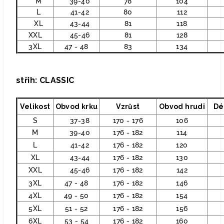
M
39-40
78
104
L
41-42
80
112
XL
43-44
81
118
XXL
45-46
81
128
3XL
47 - 48
83
134
střih: CLASSIC
Velikost
Obvod krku
Vzrůst
Obvod hrudi
Dé
S
37-38
170 - 176
106
M
39-40
176 - 182
114
L
41-42
176 - 182
120
XL
43-44
176 - 182
130
XXL
45-46
176 - 182
142
3XL
47 - 48
176 - 182
146
4XL
49 - 50
176 - 182
154
5XL
51 - 52
176 - 182
156
6XL
53 - 54
176 - 182
160