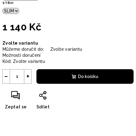
STŘIH
1 140 Kč
Měrná
Zvolte variantu
cena:
Můžeme doručit do:
Zvolte variantu
Možnosti doručení
Kód:
Zvolte variantu
−
+
Do košíku
Zeptat se
Sdílet