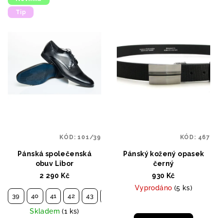
Tip
KÓD:
101/39
KÓD:
467
Pánská společenská
Pánský kožený opasek
obuv Libor
černý
2 290 Kč
930 Kč
Vyprodáno
(5 ks)
39
40
41
42
43
44
45
Skladem
(1 ks)