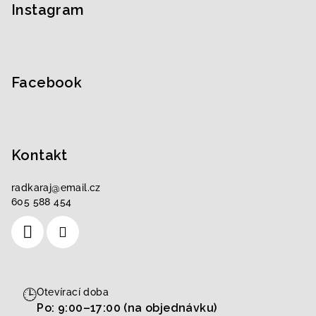
p
Instagram
a
t
í
Facebook
Kontakt
radkaraj
@
email.cz
605 588 454
🕒
Otevírací doba
Po: 9:00–17:00 (na objednávku)