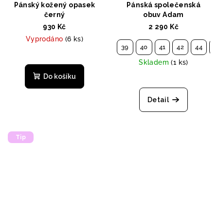
Pánský kožený opasek
Pánská společenská
černý
obuv Adam
930 Kč
2 290 Kč
Vyprodáno
(6 ks)
39
40
41
42
44
4
Skladem
(1 ks)
Do košíku
Detail
Tip