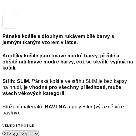
Pánská košile s dlouhým rukávem bílé barvy s
jemným tkaným vzorem v látce.
Knoflíky košile jsou tmavě modré barvy, přišité a
obšité nití tmavě modré barvy, což se skvělé vyjímá na
košili.
Střih: SLIM.
P
ánská košile ve střihu SLIM je bez kapsy
na hrudi,
je vhodná pro všechny příležitosti, muže
všech věkových kategorii.
Složení materiálů:
BAVLNA
a polyester (výrazně více
bavlny).
VELIKOST KOŠILE