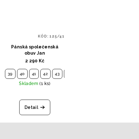
KÓD:
125/41
Pánská společenská
obuv Jan
2 290 Kč
39
40
41
42
43
44
45
46
47
Skladem
(1 ks)
Detail
Z
á