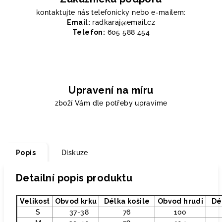
kontaktujte nás telefonicky nebo e-mailem:
Email:
radkaraj@email.cz
Telefon:
605 588 454
Upravení na míru
zboží Vám dle potřeby upravíme
Popis
Diskuze
Detailní popis produktu
Velikost
Obvod krku
Délka košile
Obvod hrudi
Dé
S
37-38
76
100