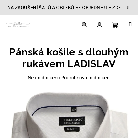
Přejít
NA ZKOUŠENÍ ŠATŮ A OBLEKŮ SE OBJEDNEJTE ZDE.
na
obsah
Nákupn
Hledat
Přihlášení
Pánská košile s dlouhým
košík
rukávem LADISLAV
Průměrné
Neohodnoceno
Podrobnosti hodnocení
hodnocení
produktu
je
0,0
z
5
hvězdiček.