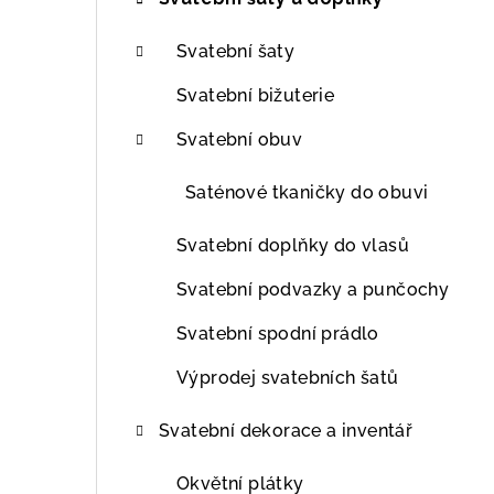
t
r
Svatební šaty
a
Svatební bižuterie
n
Svatební obuv
n
Saténové tkaničky do obuvi
í
Svatební doplňky do vlasů
p
Svatební podvazky a punčochy
a
Svatební spodní prádlo
n
Výprodej svatebních šatů
e
l
Svatební dekorace a inventář
Okvětní plátky