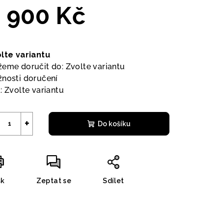
 900 Kč
ná
a:
lte variantu
eme doručit do:
Zvolte variantu
nosti doručení
:
Zvolte variantu
+
Do košíku
sk
Zeptat se
Sdílet