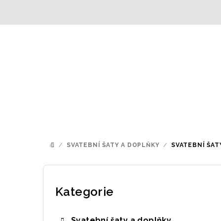
Přejít
na
obsah
/
SVATEBNÍ ŠATY A DOPLŇKY
/
SVATEBNÍ ŠAT
DOMŮ
P
o
Kategorie
Přeskočit
kategorie
s
Svatební šaty a doplňky