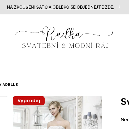
NA ZKOUŠENÍ ŠATŮ A OBLEKŮ SE OBJEDNEJTE ZDE.
Y ADELLE
S
Výprodej
Prů
Ne
hod