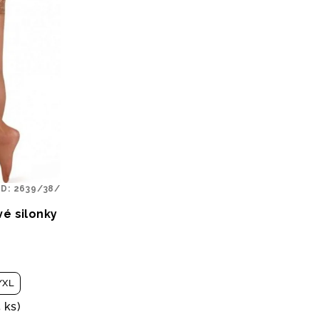
ÓD:
2639/38/
vé silonky
/XL
5 ks)