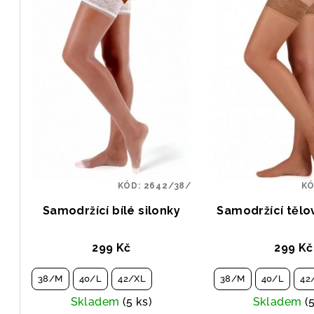
KÓD:
2642/38/
K
Samodržící bílé silonky
Samodržící tělo
299 Kč
299 Kč
38/M
40/L
42/XL
38/M
40/L
42
Skladem
(5 ks)
Skladem
(