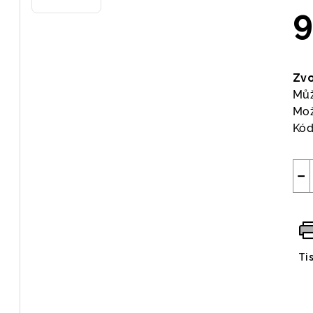
9
Měr
cen
Zvo
Můž
Mož
Kód
−
Ti