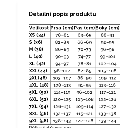
Detailní popis produktu
Velikost
Prsa (cm)
Pas (cm)
Boky (cm)
XS (34)
78–81
63–65
88–91
S (36)
82–85
66–69
92–95
M (38)
86–89
70–73
96–98
L (40)
90–93
74–77
99–101
XL (42)
94–97
78–81
102–104
XXL(44)
98–102
82–85
105–108
3XL(46)
103–107
86–90
109–112
4XL (48)
108–113
91–95
113–116
5XL (50)
114–119
96–102
117–121
6XL (52)
120–125
103–108
122–126
7XL (54)
126–131
109–114
127–132
8XL (56)
132–137
115–121
133–138
9XL (58)
138–143
122–128
139–144
Délka šatů: 132 cm