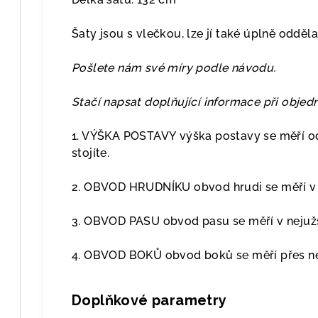
Šaty jsou s vlečkou, lze jí také úplně odděla
Pošlete nám své míry podle návodu.
Stačí napsat doplňující informace při obje
1. VÝŠKA POSTAVY výška postavy se měří od
stojíte.
2. OBVOD HRUDNÍKU obvod hrudi se měří v p
3. OBVOD PASU obvod pasu se měří v nejužš
4. OBVOD BOKŮ obvod boků se měří přes nej
Doplňkové parametry