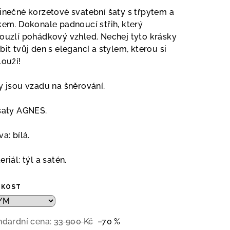
duktu
inečné korzetové svatební šaty s třpytem a
kem. Dokonale padnoucí střih, který
ouzlí pohádkový vzhled. Nechej tyto krásky
bit tvůj den s elegancí a stylem, kterou si
louží!
zdiček.
y jsou vzadu na šněrování.
šaty AGNES.
a: bílá.
riál: týl a satén.
IKOST
ndardní cena:
33 900 Kč
–70 %