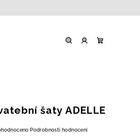
Hledat
Přihlášení
Nákupní
košík
vatební šaty ADELLE
měrné
ohodnoceno
Podrobnosti hodnocení
nocení