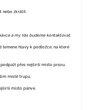
t nebo zkrátit.
dnávce a my Vás budeme kontaktovat.
 temene hlavy k podložce, na které
odpaží přes nejširší místo prsou.
ím místě trupu.
širší místo pánve.