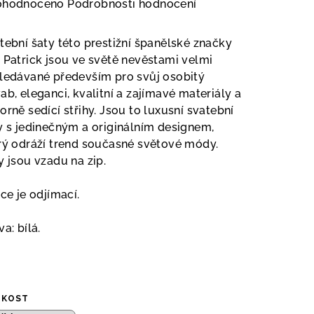
měrné
ohodnoceno
Podrobnosti hodnocení
nocení
duktu
tební šaty této prestižní španělské značky
 Patrick jsou ve světě nevěstami velmi
ledávané především pro svůj osobitý
ab, eleganci, kvalitní a zajímavé materiály a
orně sedící střihy. Jsou to luxusní svatební
zdiček.
y s jedinečným a originálním designem,
rý odráží trend současné světové módy.
y jsou vzadu na zip.
ice je odjímací.
va: bílá.
IKOST