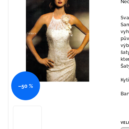
Prů
Ne
hod
pro
Sva
je
San
0,0
vyh
z
pův
5
výb
hvě
šat
kte
Šat
Kyt
–50 %
Bar
VEL