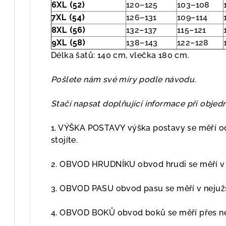
6XL (52)
120–125
103–108
7XL (54)
126–131
109–114
8XL (56)
132–137
115–121
9XL (58)
138–143
122–128
Délka šatů: 140 cm, vlečka 180 cm.
Pošlete nám své míry podle návodu.
Stačí napsat doplňující informace při obje
1. VÝŠKA POSTAVY výška postavy se měří od
stojíte.
2. OBVOD HRUDNÍKU obvod hrudi se měří v p
3. OBVOD PASU obvod pasu se měří v nejužš
4. OBVOD BOKŮ obvod boků se měří přes nej