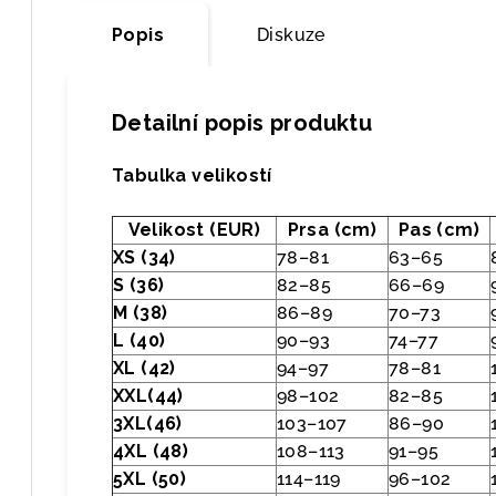
Popis
Diskuze
Detailní popis produktu
Tabulka velikostí
Velikost (EUR)
Prsa (cm)
Pas (cm)
XS (34)
78–81
63–65
S (36)
82–85
66–69
M (38)
86–89
70–73
L (40)
90–93
74–77
XL (42)
94–97
78–81
XXL(44)
98–102
82–85
3XL(46)
103–107
86–90
4XL (48)
108–113
91–95
5XL (50)
114–119
96–102