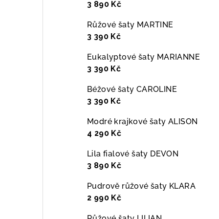
3 890 Kč
Růžové šaty MARTINE
3 390 Kč
Eukalyptové šaty MARIANNE
3 390 Kč
Béžové šaty CAROLINE
3 390 Kč
Modré krajkové šaty ALISON
4 290 Kč
Lila fialové šaty DEVON
3 890 Kč
Pudrově růžové šaty KLARA
2 990 Kč
Růžové šaty LILIAN