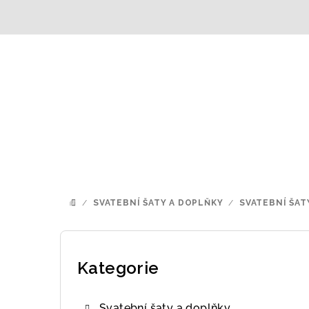
Přejít
na
obsah
/
SVATEBNÍ ŠATY A DOPLŇKY
/
SVATEBNÍ ŠAT
DOMŮ
P
o
Kategorie
Přeskočit
kategorie
s
Svatební šaty a doplňky