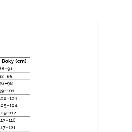
Boky (cm)
88–91
92–95
96–98
99–101
102–104
105–108
109–112
113–116
117–121