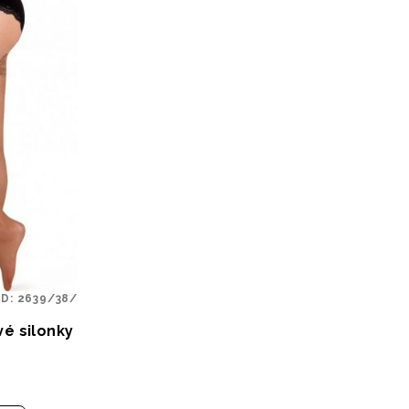
ÓD:
2639/38/
vé silonky