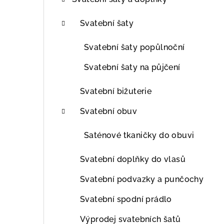
t
r
Svatební šaty
a
Svatební šaty popůlnoční
n
Svatební šaty na půjčení
n
Svatební bižuterie
í
Svatební obuv
p
Saténové tkaničky do obuvi
a
n
Svatební doplňky do vlasů
e
Svatební podvazky a punčochy
l
Svatební spodní prádlo
Výprodej svatebních šatů