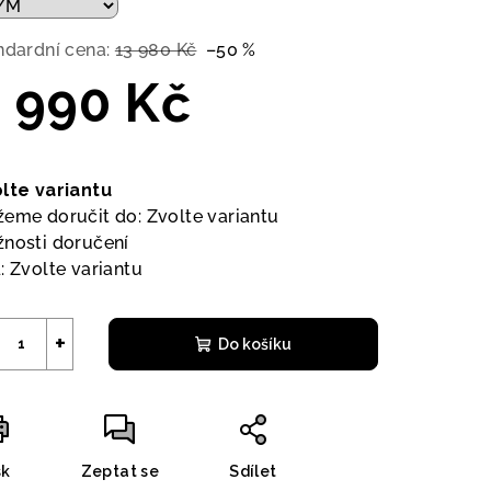
ndardní cena:
13 980 Kč
–50 %
 990 Kč
ná
a:
lte variantu
eme doručit do:
Zvolte variantu
nosti doručení
:
Zvolte variantu
+
Do košíku
sk
Zeptat se
Sdílet