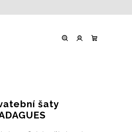
Hledat
Přihlášení
Nákupní
košík
vatební šaty
ADAGUES