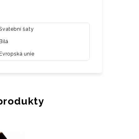
Svatební šaty
Bílá
Evropská unie
 produkty