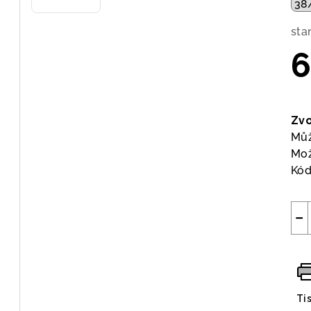
sta
6
Měr
cen
Zvo
Můž
Mož
Kód
−
Ti