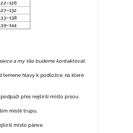
122–126
127–132
133–138
139–144
dnávce a my Vás budeme kontaktovat.
 temene hlavy k podložce, na které
odpaží přes nejširší místo prsou.
ím místě trupu.
širší místo pánve.