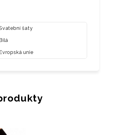
Svatební šaty
Bílá
Evropská unie
 produkty