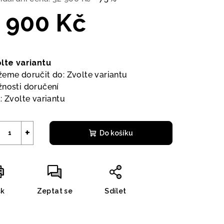
 900 Kč
ná
a:
lte variantu
eme doručit do:
Zvolte variantu
nosti doručení
:
Zvolte variantu
+
Do košíku
sk
Zeptat se
Sdílet