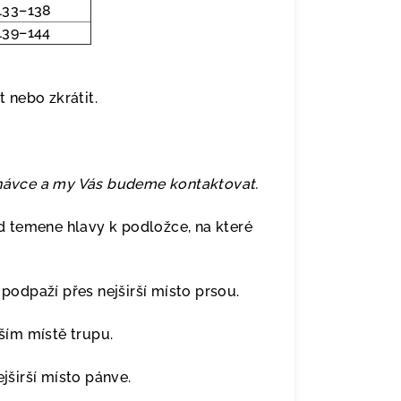
133–138
139–144
t nebo zkrátit.
dnávce a my Vás budeme kontaktovat.
 temene hlavy k podložce, na které
odpaží přes nejširší místo prsou.
ím místě trupu.
širší místo pánve.