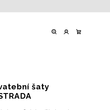
Hledat
Přihlášení
Nákupní
košík
vatební šaty
STRADA