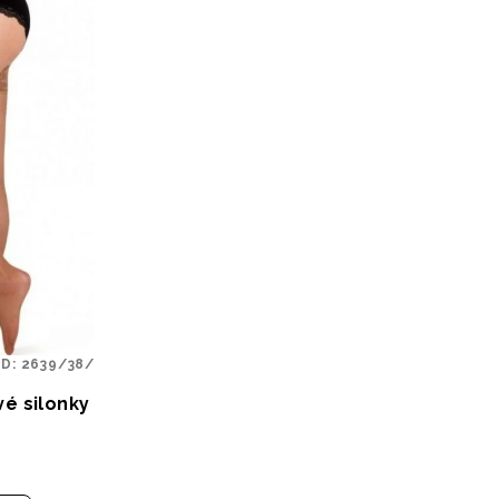
ÓD:
2639/38/
vé silonky