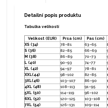
Detailní popis produktu
Tabulka velikostí
Velikost (EUR)
Prsa (cm)
Pas (cm)
XS (34)
78–81
63–65
S (36)
82–85
66–69
M (38)
86–89
70–73
L (40)
90–93
74–77
XL (42)
94–97
78–81
XXL(44)
98–102
82–85
3XL(46)
103–107
86–90
4XL (48)
108–113
91–95
5XL (50)
114–119
96–102
6XL (52)
120–125
103–108
7XL (54)
126–131
109–114