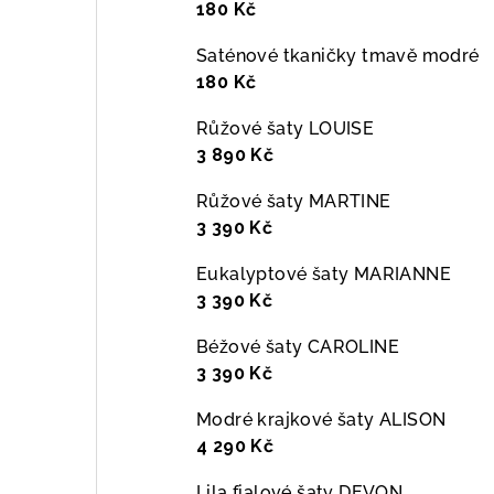
180 Kč
Saténové tkaničky tmavě modré
180 Kč
Růžové šaty LOUISE
3 890 Kč
Růžové šaty MARTINE
3 390 Kč
Eukalyptové šaty MARIANNE
3 390 Kč
Béžové šaty CAROLINE
3 390 Kč
Modré krajkové šaty ALISON
4 290 Kč
Lila fialové šaty DEVON