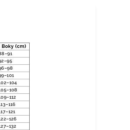
Boky (cm)
88–91
92–95
96–98
99–101
102–104
105–108
109–112
113–116
117–121
122–126
127–132