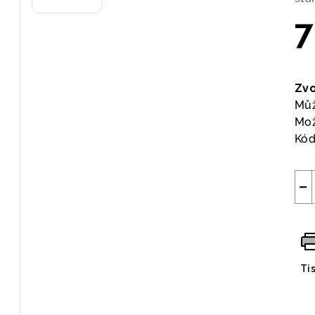
7
Měr
cen
Zvo
Můž
Mož
Kód
−
Ti