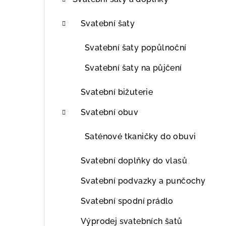
t
r
Svatební šaty
a
Svatební šaty popůlnoční
n
Svatební šaty na půjčení
n
Svatební bižuterie
í
Svatební obuv
p
Saténové tkaničky do obuvi
a
n
Svatební doplňky do vlasů
e
Svatební podvazky a punčochy
l
Svatební spodní prádlo
Výprodej svatebních šatů