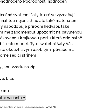
měrné
ohodnoceno
Podrobnosti hodnocení
nocení
duktu
inečné svatební šaty, které se vyznačují
ginalitou nejen střihu ale také materiálem
rý napodobuje přírodní hedvábí, také
míme zapomenout upozornit na bavlněnou
ičkovanou
krajkovou portu která originálně
zdiček.
bí tento model. Tyto svatební šaty Vás
isté okouzlí svým osobitým půvabem a
orně sedící střihem.
y jsou vzadu na zip.
a: bílá.
IKOST
ndardní cena:
32 900 Kč
–75 %