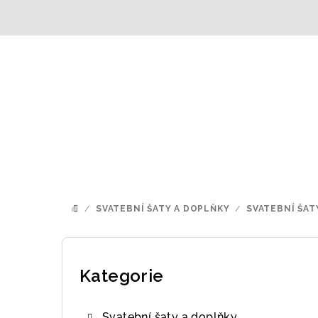
Přejít
na
obsah
/
SVATEBNÍ ŠATY A DOPLŇKY
/
SVATEBNÍ ŠAT
DOMŮ
P
o
Kategorie
Přeskočit
kategorie
s
Svatební šaty a doplňky