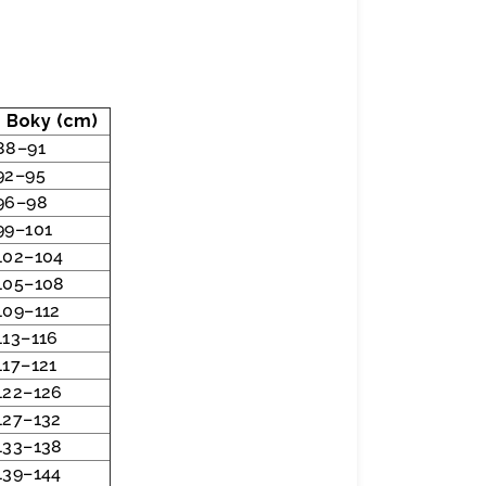
Boky (cm)
88–91
92–95
96–98
99–101
102–104
105–108
109–112
113–116
117–121
122–126
127–132
133–138
139–144