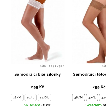
KÓD:
2642/38/
K
Samodržící bílé silonky
Samodržící tělo
299 Kč
299 Kč
38/M
40/L
42/XL
38/M
40/L
42
Skladem
(5 ks)
Skladem
(