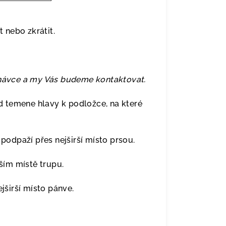
t nebo zkrátit.
dnávce a my Vás budeme kontaktovat.
 temene hlavy k podložce, na které
odpaží přes nejširší místo prsou.
ím místě trupu.
širší místo pánve.