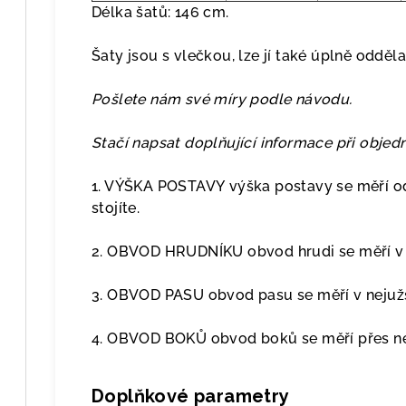
Délka šatů: 146 cm.
Šaty jsou s vlečkou, lze jí také úplně odděla
Pošlete nám své míry podle návodu.
Stačí napsat doplňující informace při obje
1. VÝŠKA POSTAVY výška postavy se měří od
stojíte.
2. OBVOD HRUDNÍKU obvod hrudi se měří v p
3. OBVOD PASU obvod pasu se měří v nejužš
4. OBVOD BOKŮ obvod boků se měří přes nej
Doplňkové parametry