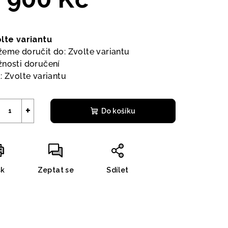
ná
a:
lte variantu
eme doručit do:
Zvolte variantu
nosti doručení
:
Zvolte variantu
+
Do košíku
sk
Zeptat se
Sdílet