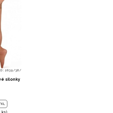
ÓD:
2639/38/
vé silonky
/XL
5 ks)