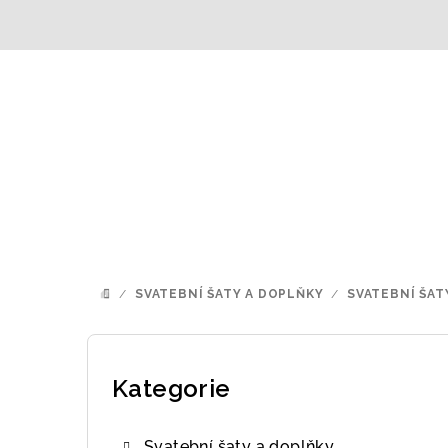
Přejít
na
obsah
/
SVATEBNÍ ŠATY A DOPLŇKY
/
SVATEBNÍ ŠAT
DOMŮ
P
o
Kategorie
Přeskočit
kategorie
s
Svatební šaty a doplňky