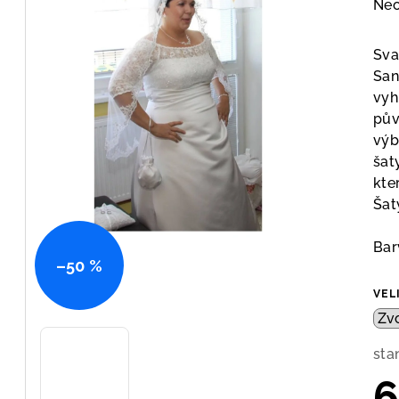
Prů
Ne
hod
pro
Sva
je
San
0,0
vyh
z
pův
5
výb
hvě
šat
kte
Šat
Bar
–50 %
VEL
sta
6