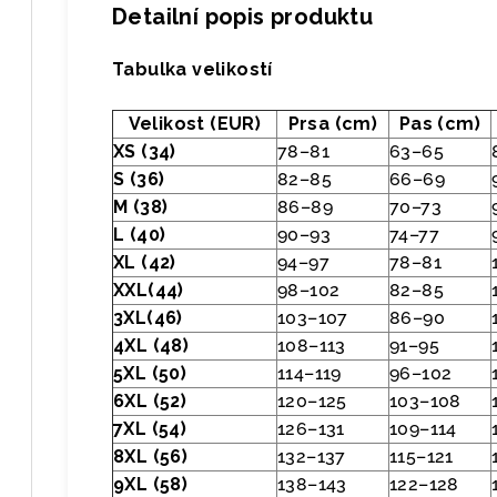
Detailní popis produktu
Tabulka velikostí
Velikost (EUR)
Prsa (cm)
Pas (cm)
XS (34)
78–81
63–65
S (36)
82–85
66–69
M (38)
86–89
70–73
L (40)
90–93
74–77
XL (42)
94–97
78–81
XXL(44)
98–102
82–85
3XL(46)
103–107
86–90
4XL (48)
108–113
91–95
5XL (50)
114–119
96–102
6XL (52)
120–125
103–108
7XL (54)
126–131
109–114
8XL (56)
132–137
115–121
9XL (58)
138–143
122–128