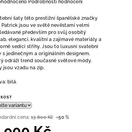
měrné
ohodnoceno
Podrobnosti hodnocení
nocení
duktu
tební šaty této prestižní španělské značky
 Patrick jsou ve světě nevěstami velmi
ledávané především pro svůj osobitý
ab, eleganci, kvalitní a zajímavé materiály a
orně sedící střihy. Jsou to luxusní svatební
zdiček.
y s jedinečným a originálním designem,
rý odráží trend současné světové módy.
y jsou vzadu na zip.
va: bílá.
IKOST
ndardní cena:
13 800 Kč
–50 %
 900 Kč