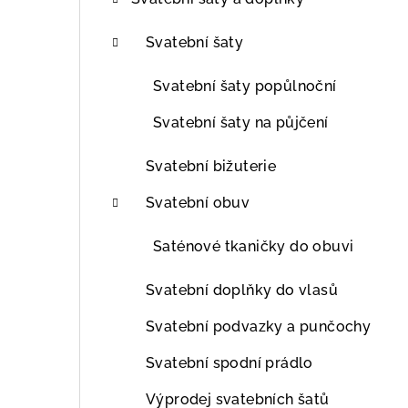
t
r
Svatební šaty
a
Svatební šaty popůlnoční
n
Svatební šaty na půjčení
n
Svatební bižuterie
í
Svatební obuv
p
Saténové tkaničky do obuvi
a
n
Svatební doplňky do vlasů
e
Svatební podvazky a punčochy
l
Svatební spodní prádlo
Výprodej svatebních šatů