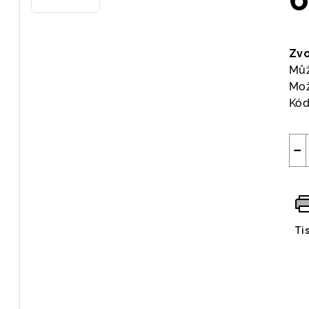
Měr
cen
Zvo
Můž
Mož
Kód
−
Ti