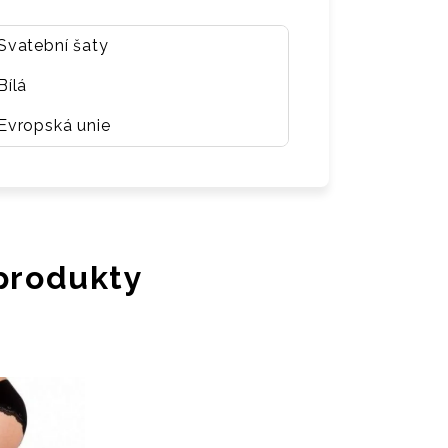
Svatební šaty
Bílá
Evropská unie
 produkty