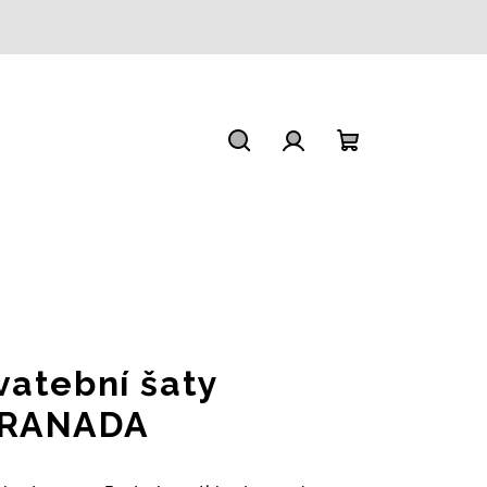
Hledat
Přihlášení
Nákupní
košík
vatební šaty
RANADA