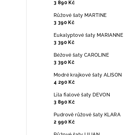
3 890 Kč
Růžové šaty MARTINE
3 390 Kč
Eukalyptové šaty MARIANNE
3 390 Kč
Béžové šaty CAROLINE
3 390 Kč
Modré krajkové šaty ALISON
4 290 Kč
Lila fialové šaty DEVON
3 890 Kč
Pudrově růžové šaty KLARA
2 990 Kč
Růžové šaty LILIAN