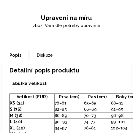
Upravení na míru
zboží Vám dle potřeby upravíme
Popis
Diskuze
Detailní popis produktu
Tabulka velikostí
Velikost (EUR)
Prsa (cm)
Pas (cm)
Boky (c
XS (34)
78–81
63–65
88–91
S (36)
82–85
66–69
92–95
M (38)
86–89
70–73
96–98
L (40)
90–93
74–77
99–101
XL (42)
94–97
78–81
102–104