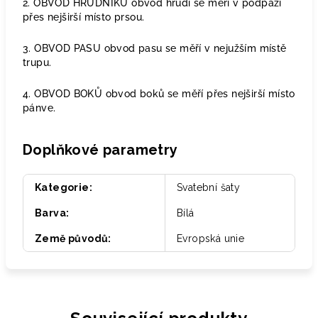
2. OBVOD HRUDNÍKU obvod hrudi se měří v podpaží
přes nejširší místo prsou.
3. OBVOD PASU obvod pasu se měří v nejužším místě
trupu.
4. OBVOD BOKŮ obvod boků se měří přes nejširší místo
pánve.
Doplňkové parametry
Kategorie
:
Svatební šaty
Barva
:
Bílá
Země původů
:
Evropská unie