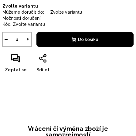
Měrná
Zvolte variantu
cena:
Můžeme doručit do:
Zvolte variantu
Možnosti doručení
Kód:
Zvolte variantu
−
+
Do košíku
Zeptat se
Sdílet
Vrácení či výměna zboží je
samozřejmostí