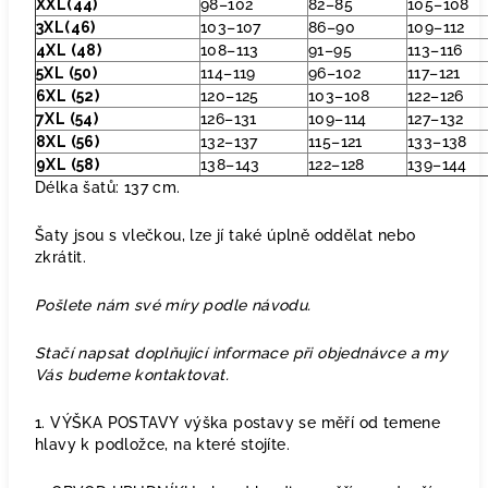
XXL(44)
98–102
82–85
105–108
3XL(46)
103–107
86–90
109–112
4XL (48)
108–113
91–95
113–116
5XL (50)
114–119
96–102
117–121
6XL (52)
120–125
103–108
122–126
7XL (54)
126–131
109–114
127–132
8XL (56)
132–137
115–121
133–138
9XL (58)
138–143
122–128
139–144
Délka šatů: 137 cm.
Šaty jsou s vlečkou, lze jí také úplně oddělat nebo
zkrátit.
Pošlete nám své míry podle návodu.
Stačí napsat doplňující informace při objednávce a my
Vás budeme kontaktovat.
1. VÝŠKA POSTAVY výška postavy se měří od temene
hlavy k podložce, na které stojíte.