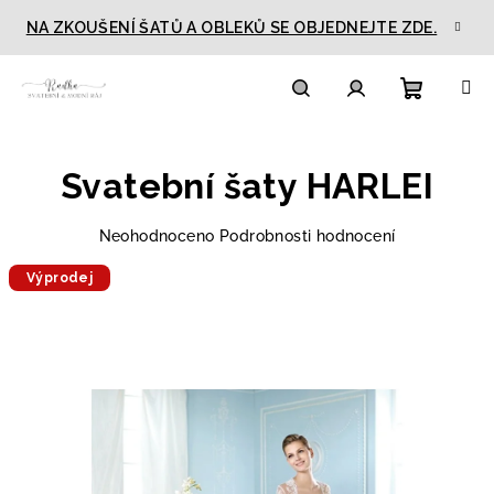
Přejít
NA ZKOUŠENÍ ŠATŮ A OBLEKŮ SE OBJEDNEJTE ZDE.
na
obsah
Nákupn
Hledat
Přihlášení
Svatební šaty HARLEI
košík
Průměrné
Neohodnoceno
Podrobnosti hodnocení
hodnocení
Výprodej
produktu
je
0,0
z
5
hvězdiček.