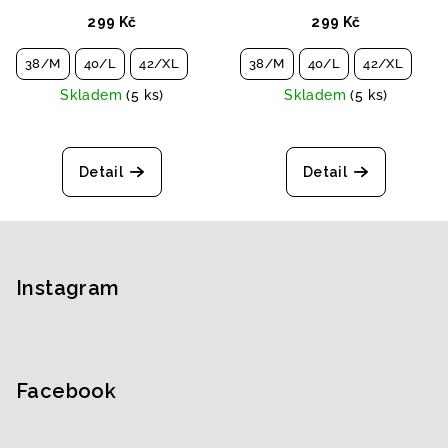
299 Kč
299 Kč
38/M
40/L
42/XL
38/M
40/L
42/XL
Skladem
(5 ks)
Skladem
(5 ks)
Detail
Detail
Z
á
p
Instagram
a
t
í
Facebook